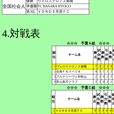
優勝
ヴェロスクロノス都農
全国社会人
準優勝
FC BASARA HYOGO
第3位
ＶＯＮＤＳ市原ＦＣ
4.対戦表
☆☆☆ 予選Ａ組 ☆☆☆
試
引
順
勝
勝
負
チーム名
合
分
位
点
数
数
数
数
1
ヴェロスクロノス都農
7
3
2
1
0
2
岳南Ｆモスペリオ
4
3
1
1
1
3
アルテリーヴォ和歌山
2
3
0
2
1
4
富山新庄クラブ
2
3
0
2
1
☆☆☆ 予選Ｃ組 ☆☆☆
試
引
順
勝
勝
負
チーム名
合
分
位
点
数
数
数
数
1
ＶＯＮＤＳ市原ＦＣ
9
3
3
0
0
1