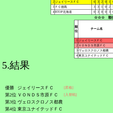
2
ジェイリースＦＣ
6
3
2
0
1
3
ＦＣ徳島
3
3
1
0
2
4
BTOP北海道
0
3
0
0
3
☆☆☆ 順
順
チーム名
位
1
ジェイリースＦＣ
2
ＶＯＮＤＳ市原ＦＣ
3
ヴェロスクロノス都農
4
東京ユナイテッドＦＣ
5.結果
優勝
ジェイリースＦＣ
[昇格]
第2位
ＶＯＮＤＳ市原ＦＣ
[入替戦]
第3位
ヴェロスクロノス都農
第4位
東京ユナイテッドＦＣ