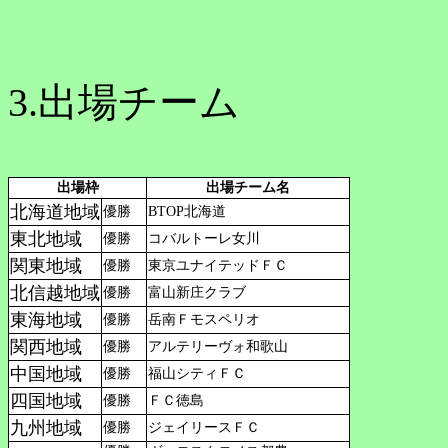
3.出場チーム
出場枠
出場チーム名
北海道地域
優勝
BTOP北海道
東北地域
優勝
コバルトーレ女川
関東地域
優勝
東京ユナイテッドＦＣ
北信越地域
優勝
富山新庄クラブ
東海地域
優勝
岳南Ｆモスペリオ
関西地域
優勝
アルテリーヴォ和歌山
中国地域
優勝
福山シティＦＣ
四国地域
優勝
ＦＣ徳島
九州地域
優勝
ジェイリースＦＣ