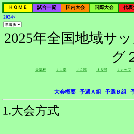
ＨＯＭＥ
試合一覧
国内大会
国際大会
代表
2024<
2025年全国地域サ
グ
天皇杯
Ｊ１部
Ｊ２部
Ｊ３部
Ｊカップ
大会概要
予選Ａ組
予選Ｂ組
1.大会方式