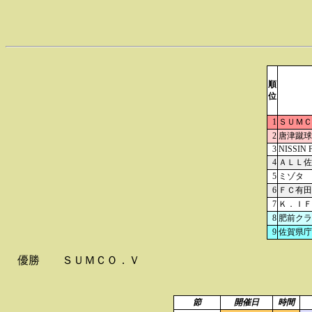
順
位
1
ＳＵＭＣ
2
唐津蹴球
3
NISSIN
4
ＡＬＬ佐
5
ミゾタ
6
ＦＣ有田
7
Ｋ．ＩＦ
8
肥前クラ
9
佐賀県庁
優勝
ＳＵＭＣＯ．Ｖ
節
開催日
時間