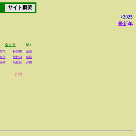
サイト概要
>2025
最新年
全クラ
県Ｌ
東京
神奈川
山梨
奈良
和歌山
鳥取
宮崎
鹿児島
沖縄
九州