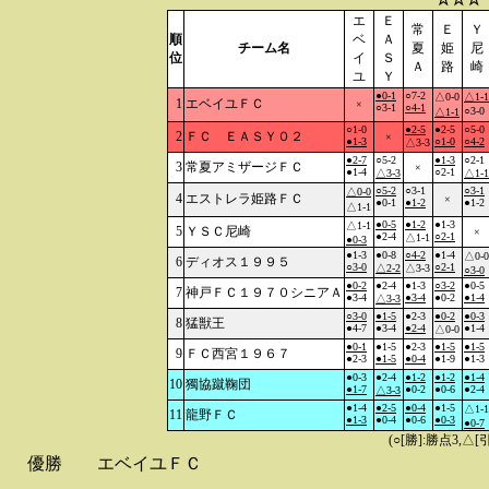
エ
Ｅ
常
Ｅ
Ｙ
順
ベ
Ａ
チーム名
夏
姫
尼
位
イ
Ｓ
Ａ
路
崎
ユ
Ｙ
●0-1
○7-2
△0-0
△1-1
1
エベイユＦＣ
×
○3-1
○4-1
○3-0
△1-1
○1-0
●2-5
●2-5
○5-0
2
ＦＣ ＥＡＳＹ０２
×
●1-3
○1-0
○4-2
△3-3
●2-7
○5-2
●1-3
○2-1
3
常夏アミザージＦＣ
×
●1-4
○2-1
△3-3
△1-1
○5-2
○3-1
○3-1
△0-0
4
エストレラ姫路ＦＣ
×
●0-1
●1-2
●1-2
△1-1
●0-5
●1-2
●1-3
△1-1
5
ＹＳＣ尼崎
×
●2-4
○2-1
△1-1
●0-3
●1-3
●0-8
○4-2
●1-4
△0-0
6
ディオス１９９５
○3-0
○2-1
△2-2
△3-3
○3-0
●0-2
●2-4
●1-3
○3-2
●0-5
7
神戸ＦＣ１９７０シニアＡ
●3-4
●3-4
●0-2
●1-4
△3-3
○3-0
●1-5
●2-3
●0-2
●0-3
8
猛獣王
●4-7
●3-4
●2-4
●1-4
△0-0
●0-1
●1-5
●2-3
●1-5
●1-5
9
ＦＣ西宮１９６７
●2-3
●1-5
●0-4
●1-9
●1-3
●0-3
●2-4
●1-2
●1-2
●1-4
10
獨協蹴鞠団
●1-7
●0-2
●0-6
●2-4
△3-3
●1-4
●2-5
●0-4
●1-5
△1-1
11
龍野ＦＣ
●1-3
●0-4
●0-6
●0-3
●0-7
(○[勝]:勝点3,
優勝
エベイユＦＣ