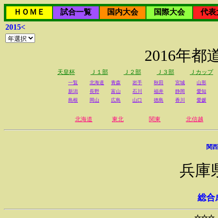
ＨＯＭＥ
試合一覧
国内大会
国際大会
代表
2015<
2016年
天皇杯
Ｊ１部
Ｊ２部
Ｊ３部
Ｊカップ
一覧
北海道
青森
岩手
秋田
宮城
山形
新潟
長野
富山
石川
福井
静岡
愛知
島根
岡山
広島
山口
徳島
香川
愛媛
北海道
東北
関東
北信越
関西
兵庫
総合
☆☆☆