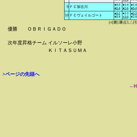
●0-3
●1-4
●1-4
9
ＦＣ加古川
●0-4
●2-6
●0-4
●0-1
●2-3
●0-3
10
ＦＣヴェイルゴート
●0-4
○3-0
●2-4
(○[勝]:勝点3,
優勝
ＯＢＲＩＧＡＤＯ
次年度昇格チーム
イルソーレ小野
ＫＩＴＡＳＵＭＡ
>ページの先頭へ
--