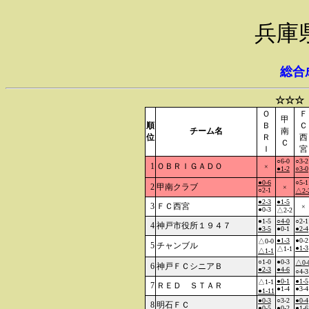
兵庫
総合
☆☆☆
Ｏ
Ｆ
甲
順
Ｂ
Ｃ
チーム名
南
位
Ｒ
西
Ｃ
Ｉ
宮
○6-0
○3-2
1
ＯＢＲＩＧＡＤＯ
×
●1-2
○3-0
●0-6
○5-1
2
甲南クラブ
×
○2-1
△2-
●2-3
●1-5
3
ＦＣ西宮
×
●0-3
△2-2
●1-5
○4-0
○2-1
4
神戸市役所１９４７
●3-5
●0-1
●2-4
●1-3
●0-2
△0-0
5
チャンブル
●1-3
△1-1
△1-1
○1-0
●0-3
△0-
6
神戸ＦＣシニアＢ
●2-3
●4-6
○4-3
●0-1
●1-5
△1-1
7
ＲＥＤ ＳＴＡＲ
●1-4
●3-4
●1-11
●0-3
○3-2
●0-4
8
明石ＦＣ
●0-5
●0-2
●1-6