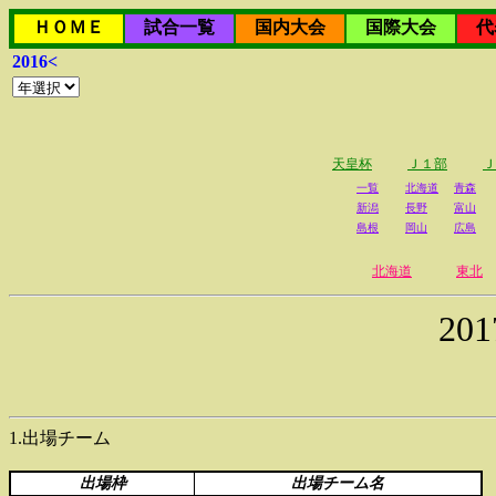
ＨＯＭＥ
試合一覧
国内大会
国際大会
代
2016<
天皇杯
Ｊ１部
Ｊ
一覧
北海道
青森
新潟
長野
富山
島根
岡山
広島
北海道
東北
2
1.出場チーム
出場枠
出場チーム名