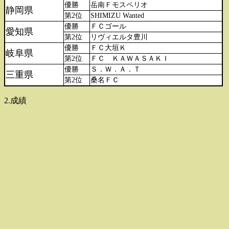
優勝
岳南Ｆモスペリオ
静岡県
第2位
SHIMIZU Wanted
優勝
ＦＣゴール
愛知県
第2位
リヴィエルタ豊川
優勝
ＦＣ大垣Ｋ
岐阜県
第2位
ＦＣ ＫＡＷＡＳＡＫＩ
優勝
Ｓ．Ｗ．Ａ．Ｔ
三重県
第2位
桑名ＦＣ
2.成績