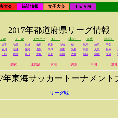
表大会
統計情報
女子大会
ＴＥＡＭ
2017年都道府県リーグ情報
２部
Ｊ３部
Ｊカップ
ＪＦＬ
地域ＣＬ
全社
地域Ｌ
岩手
秋田
宮城
山形
福島
茨城
栃木
群馬
埼玉
千葉
石川
福井
静岡
愛知
岐阜
三重
滋賀
京都
大阪
兵庫
山口
徳島
香川
愛媛
高知
福岡
佐賀
長崎
熊本
大分
関東
北信越
東海
関西
中国
四国
017年東海サッカートーナメント
リーグ戦