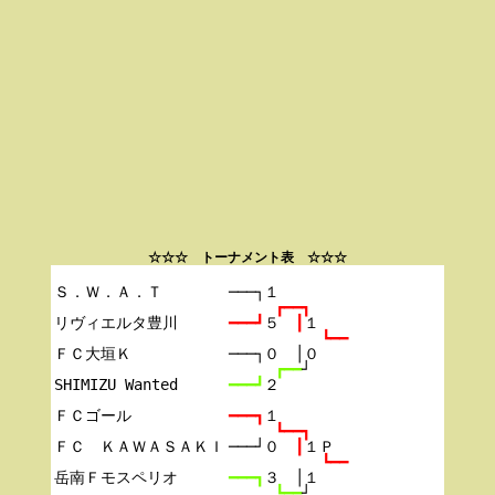
☆☆☆ トーナメント表 ☆☆☆
Ｓ．Ｗ．Ａ．Ｔ

───┐１
┏━━┓
リヴィエルタ豊川

━━━┛
５　
┃
１
┗━━
ＦＣ大垣Ｋ

───┐０　│０
┏━━
┘
SHIMIZU Wanted

━━━┛
２
ＦＣゴール

━━━┓
１
┗━━┓
ＦＣ　ＫＡＷＡＳＡＫＩ

───┘０　
┃
１Ｐ
┗━━
岳南Ｆモスペリオ

━━━┓
３　│１
┗━━
┘