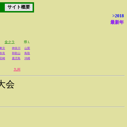
サイト概要
>2018
最新年
全クラ
県Ｌ
東京
神奈川
山梨
奈良
和歌山
鳥取
宮崎
鹿児島
沖縄
九州
大会