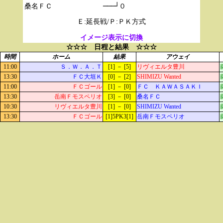
───┘０
Ｅ:延長戦/Ｐ:ＰＫ方式
イメージ表示に切換
☆☆☆ 日程と結果 ☆☆☆
時間
ホーム
結果
アウェイ
11:00
Ｓ．Ｗ．Ａ．Ｔ
[1] － [5]
リヴィエルタ豊川
13:30
ＦＣ大垣Ｋ
[0] － [2]
SHIMIZU Wanted
11:00
ＦＣゴール
[1] － [0]
ＦＣ ＫＡＷＡＳＡＫＩ
13:30
岳南Ｆモスペリオ
[3] － [0]
桑名ＦＣ
10:30
リヴィエルタ豊川
[1] － [0]
SHIMIZU Wanted
13:30
ＦＣゴール
[1]5PK3[1]
岳南Ｆモスペリオ