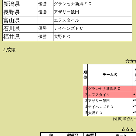
新潟県
優勝
グランセナ新潟ＦＣ
長野県
優勝
アザリー飯田
富山県
エヌスタイル
石川県
優勝
テイヘンズＦＣ
福井県
優勝
大野ＦＣ
2.成績
☆☆
順
チーム名
位
1
グランセナ新潟ＦＣ
▲
2
エヌスタイル
●0
3
アザリー飯田
●2
4
テイヘンズＦＣ
●0
5
大野ＦＣ
(○[勝]:勝点3,
☆☆☆
節
開催日
時間
ホーム