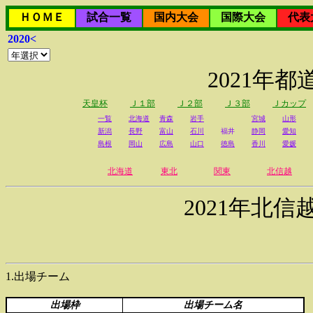
ＨＯＭＥ
試合一覧
国内大会
国際大会
代表
2020<
2021年
天皇杯
Ｊ１部
Ｊ２部
Ｊ３部
Ｊカップ
一覧
北海道
青森
岩手
宮城
山形
新潟
長野
富山
石川
福井
静岡
愛知
島根
岡山
広島
山口
徳島
香川
愛媛
北海道
東北
関東
北信越
2021年北
1.出場チーム
出場枠
出場チーム名