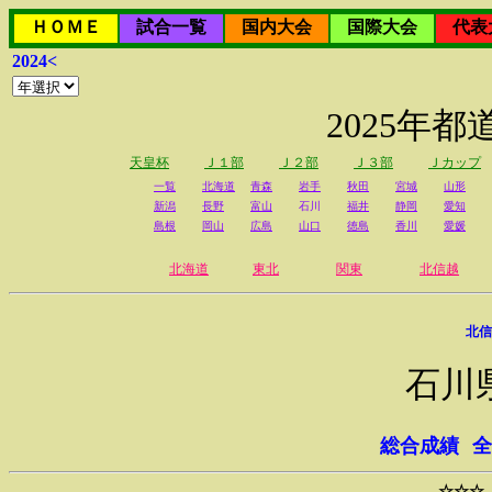
ＨＯＭＥ
試合一覧
国内大会
国際大会
代表
2024<
2025年
天皇杯
Ｊ１部
Ｊ２部
Ｊ３部
Ｊカップ
一覧
北海道
青森
岩手
秋田
宮城
山形
新潟
長野
富山
石川
福井
静岡
愛知
島根
岡山
広島
山口
徳島
香川
愛媛
北海道
東北
関東
北信越
北信
石川
総合成績
全
☆☆☆