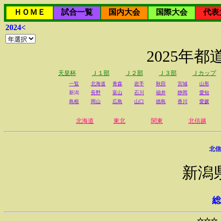
ＨＯＭＥ
試合一覧
国内大会
国際大会
代表
2024<
2025年
天皇杯
Ｊ１部
Ｊ２部
Ｊ３部
Ｊカップ
一覧
北海道
青森
岩手
秋田
宮城
山形
新潟
長野
富山
石川
福井
静岡
愛知
島根
岡山
広島
山口
徳島
香川
愛媛
北海道
東北
関東
北信越
北信
新潟
総
☆☆☆