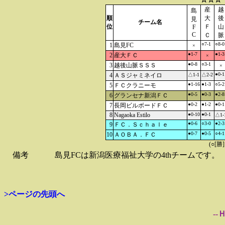
産
越
島
順
大
後
見
チーム名
位
Ｆ
山
F
C
Ｃ
脈
○7-1
○8-0
1
島見FC
×
●1-7
●1-3
2
産大ＦＣ
×
●0-8
○3-1
3
越後山脈ＳＳＳ
×
●0-1
4
ＡＳジャミネイロ
△1-1
△2-2
●1-16
●1-3
○5-2
5
ＦＣクラニーモ
●0-5
●0-3
●2-8
6
グランセナ新潟ＦＣ
●0-2
●1-2
●0-1
7
長岡ビルボードＦＣ
8
Nagaoka Estilo
●0-10
●0-1
△1-
●0-6
○3-0
●2-3
9
ＦＣ．Ｓｃｈａｌｅ
●0-7
●0-5
○4-1
10
ＡＯＢＡ．ＦＣ
(○[勝
備考
島見FCは新潟医療福祉大学の4thチームです。
>ページの先頭へ
--