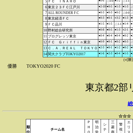
●0-6
●1-2
5
ＦＣ ＩＮＡＨＯ
△0-0
△1-1
●2-10
●0-5
●1-3
●1-3
6
東京２３ＦＣ江戸川
△
7
ALL ROUNDER F.C
●0-3
●0-3
●0-2
△0-0
△
●0-3
●0-1
○3-2
●1-3
●
8
東京経済ＦＣ
●1-5
●1-5
●1-4
●
9
ＦＣ品川
△1-1
●0-8
●0-5
●1-3
○2-1
●
10
野村総合研究所
●0-4
●0-4
●0-4
●0-2
●
11
プログレッソ東京
●0-9
●0-1
●0-2
●0-3
12
ＦＣ Ｇｒｉｆｆｉｎ東京
△
●2-3
●0-1
●1-2
●0-2
●
13
Ｃ．Ａ．ＲＥＡＬ ＴＯＫＹＯ
●1-6
●2-3
●0-4
●1-5
●
14
関大クラブTOKYO2017
(○[勝
優勝
TOKYO2020 FC
東京都2部
総
☆☆☆
Ｐ
明
三
エ
シ
警
順
Ｈ
治
菱
リ
チーム名
テ
視
位
Ｏ
学
商
ス