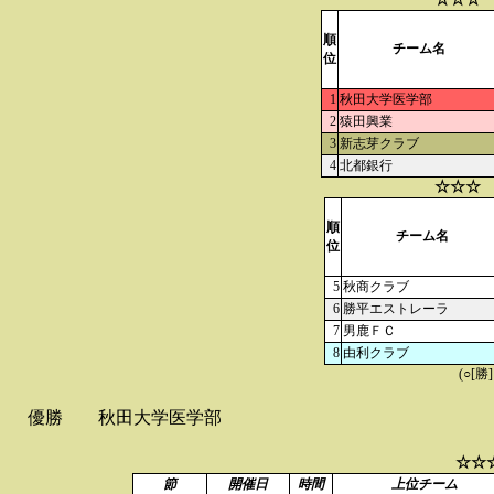
順
チーム名
位
1
秋田大学医学部
2
猿田興業
3
新志芽クラブ
4
北都銀行
☆☆☆ 
順
チーム名
位
5
秋商クラブ
6
勝平エストレーラ
7
男鹿ＦＣ
8
由利クラブ
(○[勝
優勝
秋田大学医学部
☆☆
節
開催日
時間
上位チーム