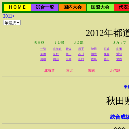
ＨＯＭＥ
試合一覧
国内大会
国際大会
代表
2011<
2012年
天皇杯
Ｊ１部
Ｊ２部
Ｊカップ
一覧
北海道
青森
岩手
秋田
宮城
山形
新潟
長野
富山
石川
福井
静岡
愛知
島根
岡山
広島
山口
徳島
香川
愛媛
北海道
東北
関東
北信越
東
秋田
総合成
☆☆☆ 