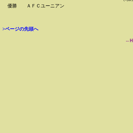
優勝
ＡＦＣユーニアン
>ページの先頭へ
--