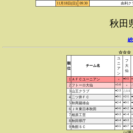
11月18日(日)
09:30
由利ク
秋田
総
☆☆☆
ユ
フ
順
ニ
チーム名
大
位
ア
仙
ン
●0-5
○
1
ＡＦＣユーニアン
×
○5-0
2
フトーロ大仙
△
×
●2-3
3
山王クラブ
△1-1
●0-1
○2-1
●
4
二ツ井ＦＣ
●2-4
●0-1
●
5
秋商蹴雄会
●0-6
●0-2
●
6
ＪＲ東日本秋田
●0-3
●1-4
○
7
相原工営
●0-4
●0-3
8
秋田県庁
△
●0-5
●0-7
●
9
角館ＳＣ
(○[勝