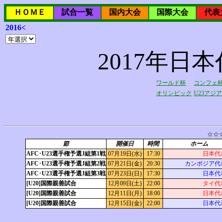
ＨＯＭＥ
試合一覧
国内大会
国際大会
代表
2016<
2017年日本
ワールド杯
コンフェ
オリンピック
U23アジ
☆☆
節
開催日
時間
ホーム
AFC･U23選手権予選J組第1戦
07月19日(水)
17:30
日本代表
AFC･U23選手権予選J組第2戦
07月21日(金)
20:30
カンボジア代表
AFC･U23選手権予選J組第3戦
07月23日(日)
17:30
日本代表
[U20]国際親善試合
12月09日(土)
22:00
タイ代表
[U20]国際親善試合
12月11日(月)
18:00
日本代表
[U20]国際親善試合
12月15日(金)
22:00
日本代表