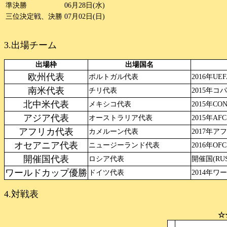
準決勝
06月28日(水)
三位決定戦、決勝
07月02日(日)
3.出場チーム
出場枠
出場国名
欧州代表
ポルトガル代表
2016年U
南米代表
チリ代表
2015年コ
北中米代表
メキシコ代表
2015年C
アジア代表
オーストラリア代表
2015年A
アフリカ代表
カメルーン代表
2017年
オセアニア代表
ニュージーランド代表
2016年O
開催国代表
ロシア代表
開催国(RUS
ワールドカップ優勝
ドイツ代表
2014年ワ
4.対戦表
☆