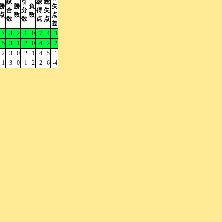
試
引
総
総
勝
勝
負
失
合
分
得
失
点
数
数
点
数
数
点
点
差
7
3
2
1
0
7
4
+3
5
3
1
2
0
4
2
+2
2
3
0
2
1
4
5
-1
1
3
0
1
2
2
6
-4