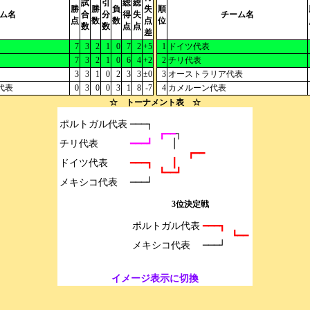
試
引
総
総
勝
勝
負
失
順
ム名
合
分
得
失
チーム名
点
数
数
点
位
数
数
点
点
差
7
3
2
1
0
7
2
+5
1
ドイツ代表
7
3
2
1
0
6
4
+2
2
チリ代表
3
3
1
0
2
3
3
±0
3
オーストラリア代表
代表
0
3
0
0
3
1
8
-7
4
カメルーン代表
☆ トーナメント表 ☆
ポルトガル代表

───┐
┏━━
┐
チリ代表

━━━┛　　
│
┏━━
ドイツ代表

━━━┓　　┃
┗━━┛
───┘
3位決定戦
ポルトガル代表

━━━┓
┗━━
───┘
イメージ表示に切換