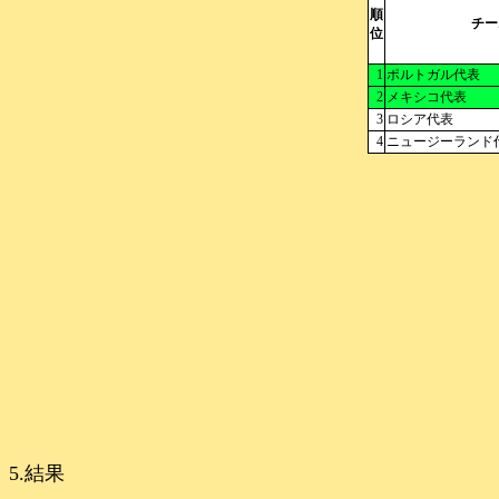
順
チー
位
1
ポルトガル代表
2
メキシコ代表
3
ロシア代表
4
ニュージーランド
5.結果