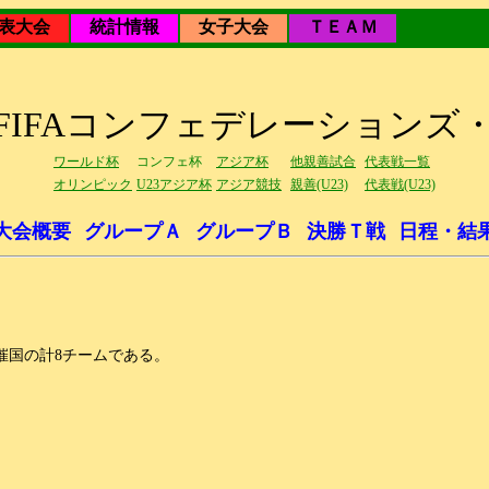
表大会
統計情報
女子大会
ＴＥＡＭ
7年FIFAコンフェデレーションズ
ワールド杯
コンフェ杯
アジア杯
他親善試合
代表戦一覧
オリンピック
U23アジア杯
アジア競技
親善(U23)
代表戦(U23)
大会概要
グループＡ
グループＢ
決勝Ｔ戦
日程・結
国の計8チームである。