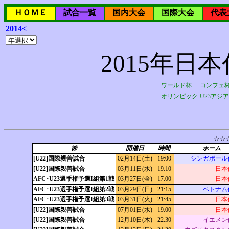
ＨＯＭＥ
試合一覧
国内大会
国際大会
代表
2014<
2015年日本
ワールド杯
コンフェ
オリンピック
U23アジ
☆☆
節
開催日
時間
ホーム
[U22]国際親善試合
02月14日(土)
19:00
シンガポール代
[U22]国際親善試合
03月11日(水)
19:10
日本
AFC･U23選手権予選I組第1戦
03月27日(金)
17:00
日本
AFC･U23選手権予選I組第2戦
03月29日(日)
21:15
ベトナム代
AFC･U23選手権予選I組第3戦
03月31日(火)
21:45
日本
[U22]国際親善試合
07月01日(水)
19:00
日本
[U22]国際親善試合
12月10日(木)
22:30
イエメン代