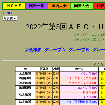
ＨＯＭＥ
試合一覧
国内大会
国際大会
代表
2020<
2022年第5回ＡＦＣ
ワールド杯
コンフェ
オリンピック
U23アジ
大会概要
グループＡ
グループＢ
グルー
☆☆☆
節
開催日
時間
ホーム
A組第1戦
06月01日(水)
22:00
イラン代表(O)
[1]
B組第1戦
06月01日(水)
22:00
オーストラリア代表(O)
[2]
A組第1戦
06月02日(木)
00:00
ウズベキスタン代表(O)
[1]
B組第1戦
06月02日(木)
02:00
ヨルダン代表(O)
[1]
06月02日(木)
22:00
韓国代表(O)
[4]
C組第1戦
06月03日(金)
00:00
タイ代表(O)
[2]
D組第1戦
06月03日(金)
22:00
アラブ首長国連邦代表(O)
[1]