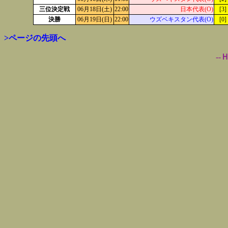
三位決定戦
06月18日(土)
22:00
日本代表(O)
[3]
決勝
06月19日(日)
22:00
ウズベキスタン代表(O)
[0]
>ページの先頭へ
--