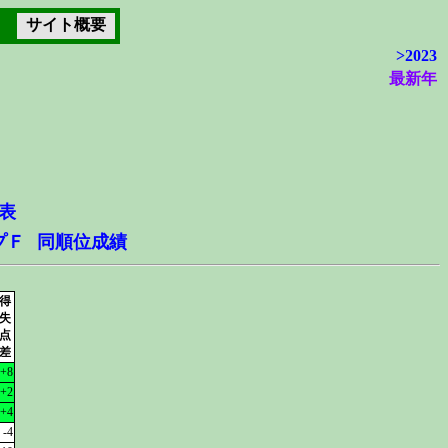
サイト概要
>2023
最新年
表
プＦ
同順位成績
得
失
点
差
+8
+2
+4
-4