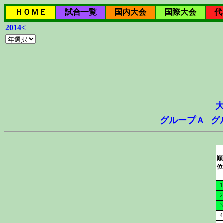
ＨＯＭＥ
試合一覧
国内大会
国際大会
代
2014<
グループＡ
グ
順
位
1
2
3
4