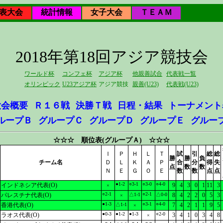
表大会
統計情報
女子大会
ＴＥＡＭ
2018年第18回アジア競技会
ワールド杯
コンフェ杯
アジア杯
他親善試合
代表戦一覧
オリンピック
U23アジア杯
アジア競技
親善(U23)
代表戦(U23)
大会概要
Ｒ１６戦
決勝Ｔ戦
日程・結果
トーナメント
ループＢ
グループＣ
グループＤ
グループＥ
グルー
☆☆☆ 順位表(グループＡ) ☆☆☆
Ｉ
Ｐ
Ｈ
Ｌ
Ｔ
試
引
総
総
勝
勝
負
チーム名
Ｄ
Ｌ
Ｋ
Ａ
Ｐ
合
分
得
失
点
数
数
Ｎ
Ｅ
Ｇ
Ｏ
Ｅ
数
数
点
点
●1-2
○3-1
○3-0
○4-0
インドネシア代表(O)
9
4
3
0
1
11
3
×
○2-1
○2-1
パレスチナ代表(O)
△1-1
△0-0
8
4
2
2
0
5
3
×
●1-3
○3-1
○4-0
香港代表(O)
△1-1
7
4
2
1
1
9
5
×
●0-3
●1-2
●1-3
○2-0
ラオス代表(O)
3
4
1
0
3
4
8
×