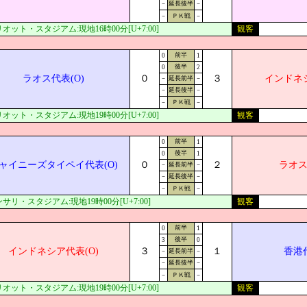
－
延長後半
－
－
ＰＫ戦
－
オット・スタジアム:現地16時00分[U+7:00]
観客
前半
0
1
後半
0
2
ラオス代表(O)
０
３
インドネシ
－
延長前半
－
－
延長後半
－
－
ＰＫ戦
－
オット・スタジアム:現地19時00分[U+7:00]
観客
前半
0
1
後半
0
1
ャイニーズタイペイ代表(O)
０
２
ラオス
－
延長前半
－
－
延長後半
－
－
ＰＫ戦
－
サリ・スタジアム:現地19時00分[U+7:00]
観客
前半
0
1
後半
3
0
インドネシア代表(O)
３
１
香港代
－
延長前半
－
－
延長後半
－
－
ＰＫ戦
－
オット・スタジアム:現地19時00分[U+7:00]
観客