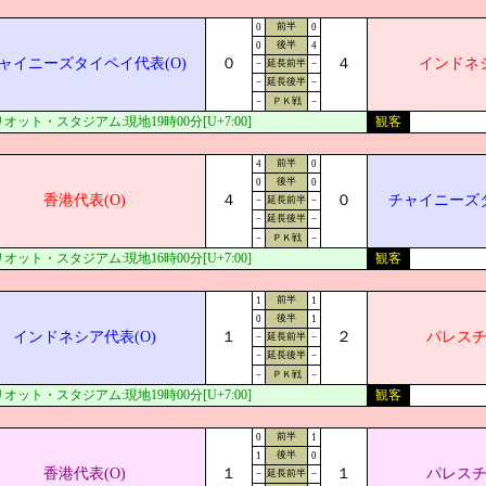
前半
0
0
後半
0
4
ャイニーズタイペイ代表(O)
０
４
インドネシ
－
延長前半
－
－
延長後半
－
－
ＰＫ戦
－
オット・スタジアム:現地19時00分[U+7:00]
観客
前半
4
0
後半
0
0
香港代表(O)
４
０
チャイニーズタ
－
延長前半
－
－
延長後半
－
－
ＰＫ戦
－
オット・スタジアム:現地16時00分[U+7:00]
観客
前半
1
1
後半
0
1
インドネシア代表(O)
１
２
パレスチ
－
延長前半
－
－
延長後半
－
－
ＰＫ戦
－
オット・スタジアム:現地19時00分[U+7:00]
観客
前半
0
1
後半
1
0
香港代表(O)
１
１
パレスチ
－
延長前半
－