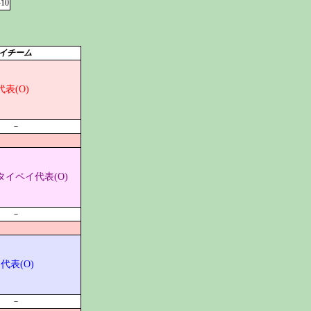
-10
イチーム
表(O)
－
イペイ代表(O)
－
代表(O)
－