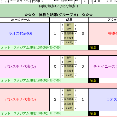
●0-4
●0-4
●0-2
チャイニーズタイペイ代表(O)
△0-0
1
4
0
1
3
0
10
×
(○[勝]:勝点3,△[引分]:勝点1)
☆☆☆ 日程と結果(グループＡ) ☆☆☆
ホームチーム
結果
アウェ
前半
0
2
後半
1
1
ラオス代表(O)
１
３
香港代
－
延長前半
－
－
延長後半
－
－
ＰＫ戦
－
オット・スタジアム:現地16時00分[U+7:00]
観客
前半
0
0
後半
0
0
パレスチナ代表(O)
０
０
チャイニーズタ
－
延長前半
－
－
延長後半
－
－
ＰＫ戦
－
オット・スタジアム:現地19時00分[U+7:00]
観客
前半
0
1
後半
2
0
パレスチナ代表(O)
２
１
ラオス
－
延長前半
－
－
延長後半
－
－
ＰＫ戦
－
オット・スタジアム:現地16時00分[U+7:00]
観客