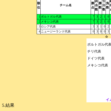
試
引
順
勝
勝
負
チーム名
合
分
位
点
数
数
数
数
1
ポルトガル代表
7
3
2
1
0
2
メキシコ代表
7
3
2
1
0
3
ロシア代表
3
3
1
0
2
4
ニュージーランド代表
0
3
0
0
3
☆ 
ポルトガル代表
チリ代表

ドイツ代表

イ
5.結果