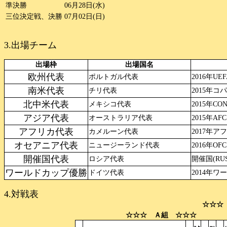
準決勝
06月28日(水)
三位決定戦、決勝
07月02日(日)
3.出場チーム
出場枠
出場国名
欧州代表
ポルトガル代表
2016年U
南米代表
チリ代表
2015年コ
北中米代表
メキシコ代表
2015年C
アジア代表
オーストラリア代表
2015年A
アフリカ代表
カメルーン代表
2017年
オセアニア代表
ニュージーランド代表
2016年O
開催国代表
ロシア代表
開催国(RUS
ワールドカップ優勝
ドイツ代表
2014年ワ
4.対戦表
☆☆☆
☆☆☆ Ａ組 ☆☆☆