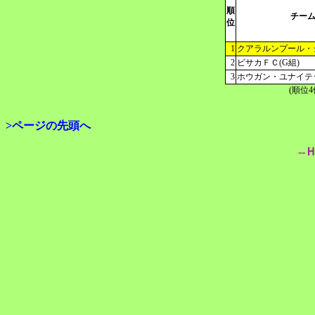
順
チー
位
1
クアラルンプール・シ
2
ビサカＦＣ(G組)
3
ホウガン・ユナイテッド
(順位
>ページの先頭へ
--