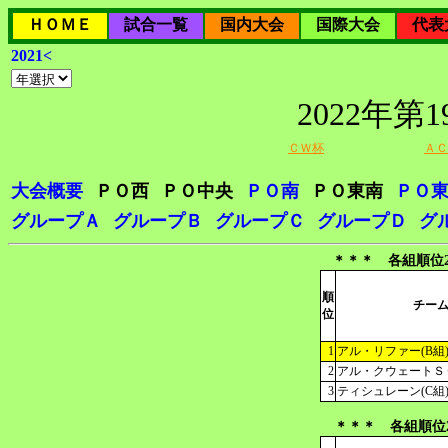
ＨＯＭＥ
試合一覧
国内大会
国際大会
代表
2021<
2022年
ＣＷ杯
ＡＣ
大会概要
ＰＯ西
ＰＯ中央
ＰＯ南
ＰＯ東南
ＰＯ
グループＡ
グループＢ
グループＣ
グループＤ
グ
＊＊＊ 各組順位2
順
チー
位
1
アル・リファー(B組
2
アル・クウェートＳＣ
3
ティシュレーン(C組
＊＊＊ 各組順位2