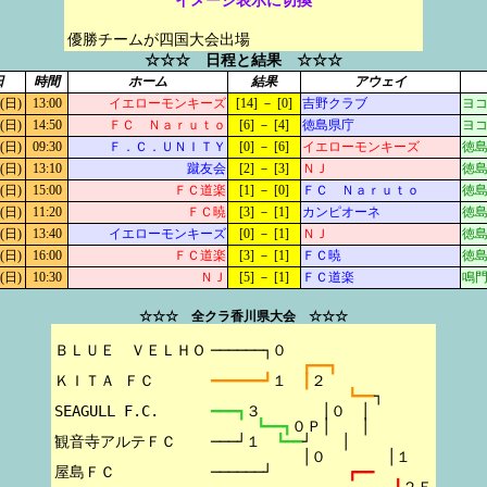
イメージ表示に切換
優勝チームが四国大会出場
☆☆☆ 日程と結果 ☆☆☆
日
時間
ホーム
結果
アウェイ
(日)
13:00
イエローモンキーズ
[14] － [0]
吉野クラブ
ヨコ
(日)
14:50
ＦＣ Ｎａｒｕｔｏ
[6] － [4]
徳島県庁
ヨコ
(日)
09:30
Ｆ．Ｃ．ＵＮＩＴＹ
[0] － [6]
イエローモンキーズ
徳島
(日)
13:10
蹴友会
[2] － [3]
ＮＪ
徳島
(日)
15:00
ＦＣ道楽
[1] － [0]
ＦＣ Ｎａｒｕｔｏ
徳島
(日)
11:20
ＦＣ暁
[3] － [1]
カンピオーネ
徳島
(日)
13:40
イエローモンキーズ
[0] － [1]
ＮＪ
徳島
(日)
16:00
ＦＣ道楽
[3] － [1]
ＦＣ暁
徳島
(日)
10:30
ＮＪ
[5] － [1]
ＦＣ道楽
鳴門
☆☆☆ 全クラ香川県大会 ☆☆☆
ＢＬＵＥ　ＶＥＬＨＯ

──────┐０
┏━━┓
ＫＩＴＡ ＦＣ

━━━━━━┛
１　
┃
２
┗━━
┐
SEAGULL F.C.

━━━┓
３　　　　│０　│
┗━━┓
観音寺アルテＦＣ

───┘１　
┗━━
┘　　│
│０　　　　│１
屋島ＦＣ

──────┘　　　　　
┏━━