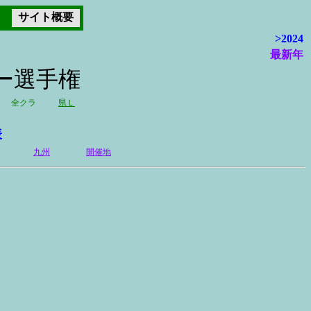
サイト概要
>2024
最新年
カー選手権
全クラ
県Ｌ
表
九州
開催地