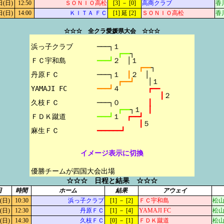
日(日)
12:50
ＳＯＮＩＯ高松
[3] － [0]
高商クラブ
香
日(日)
14:00
ＫＩＴＡ ＦＣ
[1] 延 [2]
ＳＯＮＩＯ高松
香
☆☆☆ 全クラ愛媛県大会 ☆☆☆
浜っ子クラブ

───┐１
┏━━
┐
ＦＣ宇和島

━━━┛
２　│１
┏━━
┐
丹原ＦＣ

───┐１　
┃
２　│
┏━━┛　　
│１
YAMAJI FC

━━━┛
４　　　　
┏━━
┃
２
久枝ＦＣ

───┐０　　　　
┃
┏━━
┐１　
┃
ＦＤＫ蹴道

━━━┛
１　
┏━━┛
┃
５
━━━━━━┛
イメージ表示に切換
優勝チームが四国大会出場
☆☆☆ 日程と結果 ☆☆☆
日
時間
ホーム
結果
アウェイ
(日)
10:30
浜っ子クラブ
[1] － [2]
ＦＣ宇和島
松山
(日)
12:30
丹原ＦＣ
[1] － [4]
YAMAJI FC
松山
(日)
14:30
久枝ＦＣ
[0] － [1]
ＦＤＫ蹴道
松山