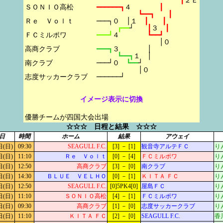
┃
２Ｅ
ＳＯＮＩＯ高松

━━━━━━┓
４　　　　
┃
┗━━┓　　┃
Ｒｅ　Ｖｏｌｔ

───┐０　│１　
┃　　┃
┏━━
┘　　
┃
３　
┃
ＦＣミルポワ

━━━┛
４　　　　
┗━━┛
│０
高商クラブ

━━━┓
３　　　　│
┗━━┓
１　│
南クラブ

───┘０　
┗━━
┘
│０
──────┘
イメージ表示に切換
優勝チームが四国大会出場
☆☆☆ 日程と結果 ☆☆☆
日
時間
ホーム
結果
アウェイ
日(日)
09:30
SEAGULL F.C.
[3] － [1]
観音寺アルテＦＣ
り
日(日)
11:10
Ｒｅ Ｖｏｌｔ
[0] － [4]
ＦＣミルポワ
り
日(日)
12:50
高商クラブ
[3] － [0]
南クラブ
り
日(日)
14:30
ＢＬＵＥ ＶＥＬＨＯ
[0] － [1]
ＫＩＴＡ ＦＣ
り
日(日)
12:50
SEAGULL F.C.
[0]5PK4[0]
屋島ＦＣ
り
日(日)
11:10
ＳＯＮＩＯ高松
[4] － [1]
ＦＣミルポワ
り
日(日)
09:30
高商クラブ
[1] － [0]
志度サッカークラブ
り
日(日)
11:10
ＫＩＴＡ ＦＣ
[2] － [0]
SEAGULL F.C.
香