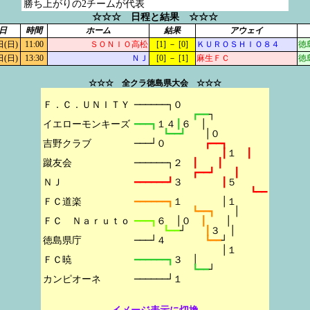
勝ち上がりの2チームが代表
☆☆☆ 日程と結果 ☆☆☆
日
時間
ホーム
結果
アウェイ
日(日)
11:00
ＳＯＮＩＯ高松
[1] － [0]
ＫＵＲＯＳＨＩＯ８４
徳
日(日)
13:30
ＮＪ
[0] － [1]
麻生ＦＣ
徳
☆☆☆ 全クラ徳島県大会 ☆☆☆
Ｆ．Ｃ．ＵＮＩＴＹ

──────┐０
┏━━
┐
イエローモンキーズ

━━━┓
１４
┃
６　│
┗━━┛　　
│０
吉野クラブ

───┘０　　　　
┏━━┓
┃
１　
┃
蹴友会

──────┐２　
┃　　┃
┏━━┛　　┃
ＮＪ

━━━━━━┛
３　　　　
┃
５
┗━━
ＦＣ道楽

━━━━━━┓
１　　　　│１
┗━━┓　　
│
ＦＣ　Ｎａｒｕｔｏ

━━━┓
６　│０　
┃　　
│
┗━━
┘　　
┃
３　│
徳島県庁

───┘４　　　　
┗━━
┘
│１
ＦＣ暁

━━━━━━┓
３　│
┗━━
┘
──────┘１