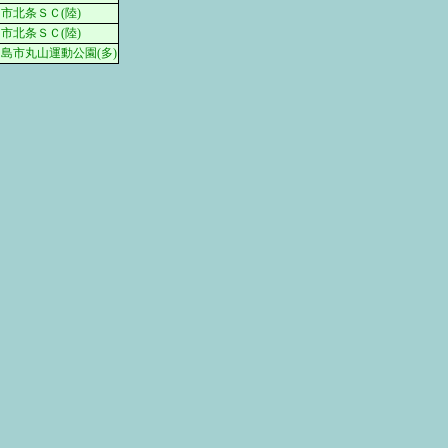
市北条ＳＣ(陸)
市北条ＳＣ(陸)
島市丸山運動公園(多)