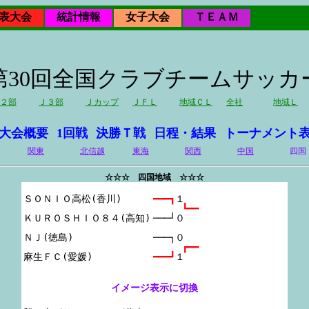
表大会
統計情報
女子大会
ＴＥＡＭ
年第30回全国クラブチームサッ
２部
Ｊ３部
Ｊカップ
ＪＦＬ
地域ＣＬ
全社
地域Ｌ
大会概要
1回戦
決勝Ｔ戦
日程・結果
トーナメント
関東
北信越
東海
関西
中国
四国
☆☆☆ 四国地域 ☆☆☆
ＳＯＮＩＯ高松(香川)

━━━┓
１
┗━━
ＫＵＲＯＳＨＩＯ８４(高知)

───┘０
ＮＪ(徳島)

───┐０
┏━━
━━━┛
１
イメージ表示に切換