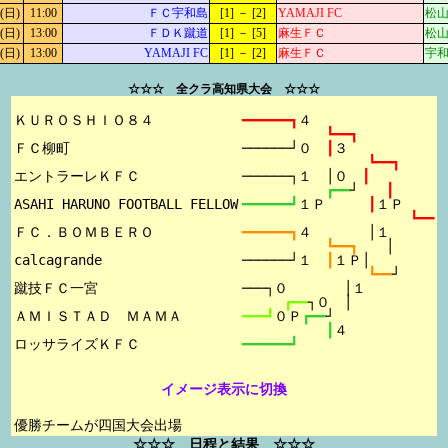
(日)
11:00
ＦＣ宇和島
[1] － [2]
YAMAJI FC
松山
(日)
13:00
ＦＤＫ蹴道
[1] － [5]
麻生ＦＣ
松山
(日)
13:00
YAMAJI FC
[1] － [2]
麻生ＦＣ
宇和
☆☆☆ 全クラ高知県大会 ☆☆☆
ＫＵＲＯＳＨＩＯ８４

━━━━━━┓
４
┗━━┓
ＦＣ柳町

──────┘０　
┃
３
┗━━┓
エントラーレＫＦＣ

──────┐１　│０　
┃
┏━━
┘　　
┃
ASAHI HARUNO FOOTBALL FELLOW

━━━━━━┛
１Ｐ　　　
┃
１Ｐ
┗━━
ＦＣ．ＢＯＭＢＥＲＯ

━━━━━━┓
４　　　　│１
┗━━┓　　
│
calcagrande

──────┘１　
┃
１Ｐ│
┗━━
┘
蹴技ＦＣ一宮

───┐０　　　　│１
┏━━
┐０　│
ＡＭＩＳＴＡＤ　ＭＡＭＡ

━━━┛
０Ｐ
┏━━
┘
┃
４
━━━━━━┛
イメージ表示に切換
優勝チームが四国大会出場
☆☆☆ 日程と結果 ☆☆☆