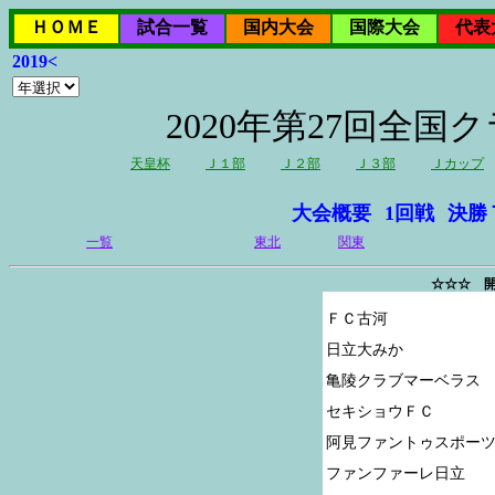
ＨＯＭＥ
試合一覧
国内大会
国際大会
代表
2019<
2020年第27回全
天皇杯
Ｊ１部
Ｊ２部
Ｊ３部
Ｊカップ
大会概要
1回戦
決勝
一覧
東北
関東
☆☆☆ 開
ＦＣ古河

日立大みか

亀陵クラブマーベラス

セキショウＦＣ

阿見ファントゥスポーツ
ファンファーレ日立
