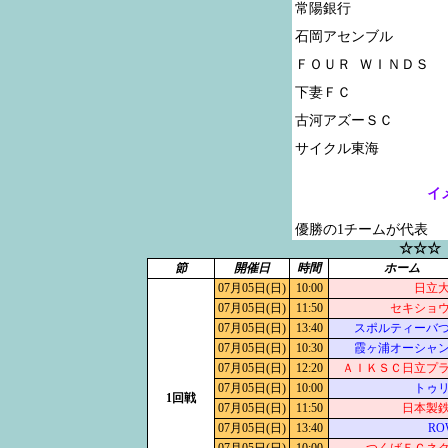
常陽銀行

石岡アセンブル

ＦＯＵＲ ＷＩＮＤＳ

下妻ＦＣ

古河アズーＳＣ

イ
優勝の1チームが代表
☆☆☆
節
開催日
時間
ホーム
07月05日(日)
10:00
日立
07月05日(日)
11:50
セキショ
07月05日(日)
13:40
スポルティーバ
07月05日(日)
10:30
霞ヶ浦オーシャ
07月05日(日)
12:20
ＡＩＫＳＣ日立プ
07月05日(日)
10:00
トゥ
1回戦
07月05日(日)
11:50
日本製
07月05日(日)
13:40
RO