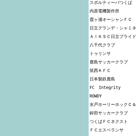
スポルティーバつくば

内原電機製作所

霞ヶ浦オーシャンＦＣ

日立グランデ・シャミネ
ＡＩＫＳＣ日立プライド
八千代クラブ

トゥリンサ

鹿島サッカークラブ

筑西ＫＦＣ

日本製鉄鹿島

FC　Integrity

ROWDY

水戸ホーリーホックＣ＆
鉾田サッカークラブ

つくばＦＣネクスト

ＦＣエスペランサ
