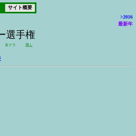
サイト概要
>2016
最新年
カー選手権
全クラ
県Ｌ
表