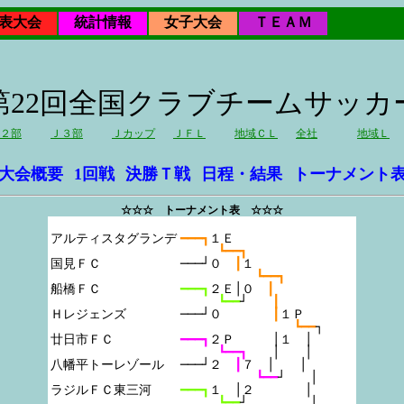
表大会
統計情報
女子大会
ＴＥＡＭ
年第22回全国クラブチームサッ
２部
Ｊ３部
Ｊカップ
ＪＦＬ
地域ＣＬ
全社
地域Ｌ
大会概要
1回戦
決勝Ｔ戦
日程・結果
トーナメント
☆☆☆ トーナメント表 ☆☆☆
アルティスタグランデ

━━━┓
１Ｅ
┗━━┓
国見ＦＣ

───┘０　
┃
１
┗━━┓
船橋ＦＣ

━━━┓
２Ｅ│０　
┃
┗━━
┘　　
┃
Ｈレジェンズ

───┘０　　　　
┃
１Ｐ
┗━━
┐
廿日市ＦＣ

━━━┓
２Ｐ　　　│１　│
┗━━┓　　
│　　│
八幡平トーレゾール

───┘２　
┃
７　│　　│
┗━━
┘　　│
ラジルＦＣ東三河

━━━┓
１　│２　　　　│
┗━━
┘　　　　　│