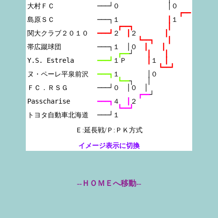
大村ＦＣ

───┘０　　　　　　　│０
┏━━
島原ＳＣ

───┐１　　　　　　　
┃
１
┏━━┓　　　　　┃
関大クラブ２０１０

━━━┛
２　
┃
２　　　　
┃
┗━━┓　　┃
帯広蹴球団

───┐１　│０　
┃　　┃
┏━━
┘　　
┃　　┃
Y.S. Estrela

━━━┛
１Ｐ　　　
┃
１　
┃
┗━━┛
ヌ・ペーレ平泉前沢

━━━┓
１　　　　│０
┗━━
┐　　│
ＦＣ．ＲＳＧ

───┘０　│０　│
┏━━
┘
Passcharise

━━━┓
４　
┃
２
┗━━┛
───┘１
Ｅ:延長戦/Ｐ:ＰＫ方式
イメージ表示に切換
--ＨＯＭＥへ移動--