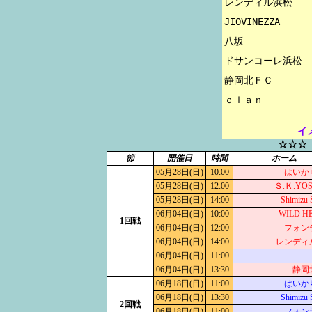
レンディル浜松

JIOVINEZZA

八坂

ドサンコーレ浜松

静岡北ＦＣ

イ
☆☆☆
節
開催日
時間
ホーム
05月28日(日)
10:00
はいか
05月28日(日)
12:00
Ｓ.Ｋ.YO
05月28日(日)
14:00
Shimizu
06月04日(日)
10:00
WILD H
1回戦
06月04日(日)
12:00
フォン
06月04日(日)
14:00
レンディ
06月04日(日)
11:00
06月04日(日)
13:30
静岡
06月18日(日)
11:00
はいか
06月18日(日)
13:30
Shimizu
2回戦
06月18日(日)
11:00
フォン