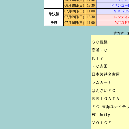
06月18日(日)
13:30
ドサンコー
07月09日(日)
11:00
Ｓ.Ｋ.YO
準決勝
07月09日(日)
13:30
レンディ
決勝
07月16日(日)
11:00
WILD H
☆☆☆ 
ＳＣ豊橋

高浜ＦＣ

ＫＴＹ

ＦＣ吉田

日本製鉄名古屋

ラムカーナ

ばんざいＦＣ

ＢＲＩＧＡＴＡ

ＦＣ 東海ユナイテッ
FC Unity

ＶＯＩＣＥ
