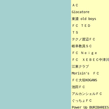
ＡＣ

Giocatore

東濃 old boys

ＦＣ ＴＥＤ

ＴＳ

テクノ渡辺ＦＣ

岐阜教員ＳＣ

ＦＣ Ｎｅｉｇｅ

ＦＣ　ＸＥＢＥＣ中津川
江東クラブ

Morisin's　ＦＣ

ＦＣ大垣KOGANS

池田ＦＣ

アルカンシェルＦＣ

ぐっちょＦＣ

Power Up BURIBAREES
