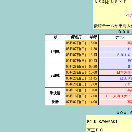
イ
優勝チームが東海大
☆☆☆
節
開催日
時間
ホーム
05月07日(日)
15:00
高
05月07日(日)
11:30
Ｆ
1回戦
05月07日(日)
13:15
ＢＲＩＧ
05月07日(日)
09:45
FC
05月28日(日)
09:30
Ｓ
05月28日(日)
10:00
日本製鉄
2回戦
05月28日(日)
11:45
ばんざ
05月28日(日)
12:00
ＶＯ
06月18日(日)
10:00
高
準決勝
06月18日(日)
12:00
ＦＣ 東海ユナイ
決勝
07月02日(日)
14:00
高
☆☆☆ 
FC K KAWASAKI

真正ＦＣ
