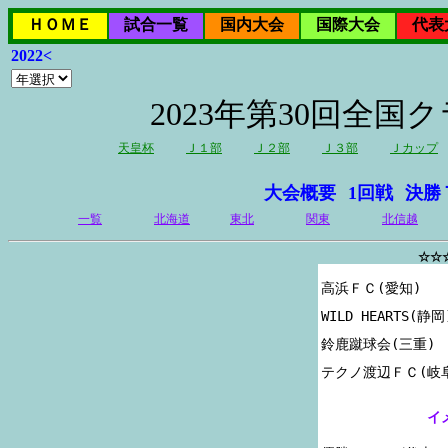
ＨＯＭＥ
試合一覧
国内大会
国際大会
代表
2022<
2023年第30回全
天皇杯
Ｊ１部
Ｊ２部
Ｊ３部
Ｊカップ
大会概要
1回戦
決勝
一覧
北海道
東北
関東
北信越
☆☆
高浜ＦＣ(愛知)

WILD HEARTS(静岡)
鈴鹿蹴球会(三重)

イ