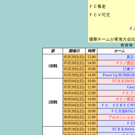
ＦＣ養老

イ
優勝チームが東海大会
☆☆☆
節
開催日
時間
ホーム
05月28日(日)
12:00
真正
05月28日(日)
14:00
テクノ渡辺
1回戦
05月28日(日)
10:00
江東ク
05月28日(日)
14:00
Power Up BURIBAR
06月04日(日)
10:00
FC K KAWAS
05月28日(日)
12:00
Gioca
06月04日(日)
12:00
ＦＣ Ｔ
06月04日(日)
14:00
テクノ渡辺
2回戦
06月04日(日)
10:00
ＦＣ ＸＥＢＥＣ中
05月28日(日)
10:00
ＦＣ大垣KOGA
06月04日(日)
12:00
アルカンシェル
06月04日(日)
14:00
ＦＣ
06月18日(日)
13:00
FC K KAWAS