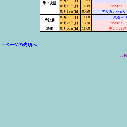
06月18日(日)
14:45
ＦＣ Ｔ
準々決勝
06月18日(日)
11:15
Morisin's
06月18日(日)
09:30
アルカンシェル
06月25日(日)
11:00
東濃 old 
準決勝
06月25日(日)
13:30
Morisin's
決勝
07月09日(日)
11:00
テクノ渡辺
>ページの先頭へ
--