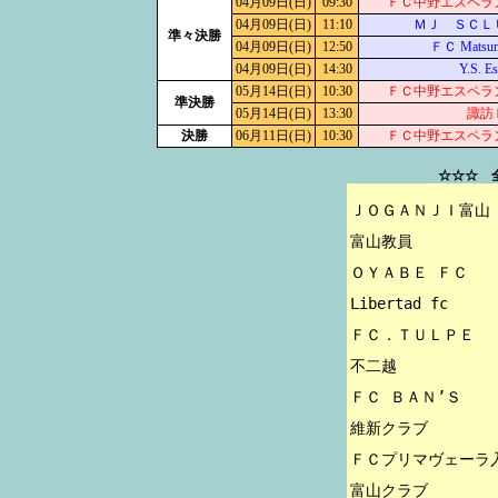
04月09日(日)
09:30
ＦＣ中野エスペラ
04月09日(日)
11:10
ＭＪ ＳＣＬ
準々決勝
04月09日(日)
12:50
ＦＣ Matsum
04月09日(日)
14:30
Y.S. Es
05月14日(日)
10:30
ＦＣ中野エスペラ
準決勝
05月14日(日)
13:30
諏訪
決勝
06月11日(日)
10:30
ＦＣ中野エスペラ
☆☆☆ 
ＪＯＧＡＮＪＩ富山 
富山教員

ＯＹＡＢＥ ＦＣ

Libertad fc

ＦＣ．ＴＵＬＰＥ

不二越

ＦＣ ＢＡＮ’Ｓ

維新クラブ

ＦＣプリマヴェーラ入
富山クラブ
