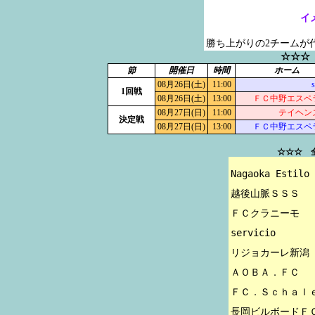
イ
勝ち上がりの2チームが
☆☆☆
節
開催日
時間
ホーム
08月26日(土)
11:00
s
1回戦
08月26日(土)
13:00
ＦＣ中野エスペ
08月27日(日)
11:00
テイヘン
決定戦
08月27日(日)
13:00
ＦＣ中野エスペ
☆☆☆ 
Nagaoka Estilo

越後山脈ＳＳＳ

ＦＣクラニーモ

servicio

リジョカーレ新潟

ＡＯＢＡ．ＦＣ

ＦＣ．Ｓｃｈａｌｅ