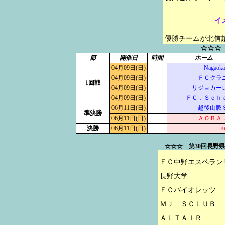
イ
優勝チームが北信
☆☆☆
節
開催日
時間
ホーム
04月09日(日)
Nagaoka 
04月09日(日)
ＦＣクラ
1回戦
04月09日(日)
リジョカー
04月09日(日)
ＦＣ．Ｓｃｈ
06月11日(日)
越後山脈
準決勝
06月11日(日)
ＡＯＢＡ
決勝
06月11日(日)
s
☆☆☆ 第30回長野
ＦＣ中野エスペランサ
長野大学

ＦＣバイオレッツ

ＭＪ　ＳＣＬＵＢ

ＡＬＴＡＩＲ
