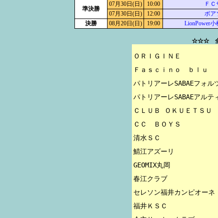
07月30日(日)
10:00
ＦＣ
準決勝
07月30日(日)
12:00
ボア
決勝
08月20日(日)
19:00
LionPowe
☆☆☆ 
ＯＲＩＧＩＮＥ

Ｆａｓｃｉｎｏ　ｂｌｕ

パトリアーレSABAEフォルツ
パトリアーレSABAEアルティ
ＣＬＵＢ ＯＫＵＥＴＳＵ

ＣＣ　ＢＯＹＳ

清水ＳＣ

鯖江アズーリ

GEOMIX丸岡

春江クラブ

セレソン福井カンピオーネ

福井ＫＳＣ
