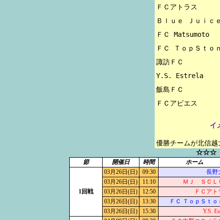
ＦＣアトラス

Ｂｌｕｅ Ｊｕｉｃｅ
ＦＣ Matsumoto

ＦＣ ＴｏｐＳｔｏｎ
諏訪ＦＣ

Y.S. Estrela

飯島ＦＣ

イ
優勝チームが北信越
☆☆☆
節
開催日
時間
ホーム
03月26日(日)
09:30
長野
03月26日(日)
11:10
ＭＪ ＳＣＬ
1回戦
03月26日(日)
12:50
ＦＣアト
03月26日(日)
13:30
ＦＣ ＴｏｐＳｔｏ
03月26日(日)
15:30
Y.S. Es