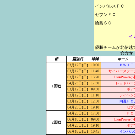
インパルスＦＣ

セブンＦＣ

イ
優勝チームが北信越
☆☆☆
節
開催日
時間
ホーム
03月12日(日)
10:00
ＢＷＩＴ
03月12日(日)
11:40
サイバーステー
03月12日(日)
13:20
LionPowe
04月23日(日)
17:30
レッドバー
1回戦
03月12日(日)
09:30
ボア
03月12日(日)
11:10
テイヘン
03月12日(日)
12:50
内灘ＦＣ
04月23日(日)
19:10
セブ
04月23日(日)
17:30
ＦＣ
06月18日(日)
09:00
LionPowe
2回戦
04月23日(日)
19:10
ボア
06月18日(日)
10:45
インパル