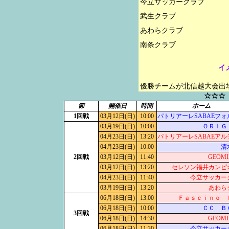
今立サッカークラブ

武生クラブ

あわらクラブ

イ
優勝チームが北信越大会出
☆☆☆
節
開催日
時間
ホーム
1回戦
03月12日(日)
10:00
パトリアーレSABAEフォ
03月19日(日)
10:00
ＯＲＩＧ
04月23日(日)
13:20
パトリアーレSABAEアル
04月23日(日)
10:00
清
2回戦
03月12日(日)
11:40
GEOM
03月12日(日)
13:20
セレソン福井カンピ
04月23日(日)
11:40
今立サッカー
03月19日(日)
13:20
あわら
06月18日(日)
13:00
Ｆａｓｃｉｎｏ 
06月18日(日)
10:00
ＣＣ Ｂ
3回戦
06月18日(日)
14:30
GEOM
06月18日(日)
11:30
今立サッカー