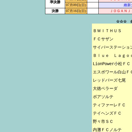
準決勝
07月09日(日)
維新
決勝
07月16日(日)
ＪＯＧＡＮＪ
☆☆☆ 
ＢＷＩＴＨＵＳ

ＦＣサザン

サイバーステーション
Ｂｌｕｅ　Ｌａｇｏｏ
LionPower小松ＦＣ

エスポワール白山ＦＣ
レッドバーズ七尾

大徳ペラーダ

ボアソルテ

ティファーレＦＣ

テイヘンズＦＣ

野々市ＳＣ

内灘ＦＣノルテ
