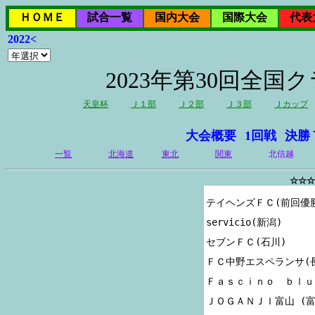
ＨＯＭＥ
試合一覧
国内大会
国際大会
代表
2022<
2023年第30回全
天皇杯
Ｊ１部
Ｊ２部
Ｊ３部
Ｊカップ
大会概要
1回戦
決勝
一覧
北海道
東北
関東
北信越
☆☆☆
テイヘンズＦＣ(前回優勝
servicio(新潟)

セブンＦＣ(石川)

ＦＣ中野エスペランサ(長
Ｆａｓｃｉｎｏ　ｂｌｕ(