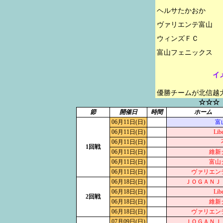
ヘルサたかおか

ヴァリエンテ富山

ウィンズＦＣ

イ
優勝チームが北信越
☆☆☆
節
開催日
時間
ホーム
06月11日(日)
富
06月11日(日)
Libe
06月11日(日)
1回戦
06月11日(日)
維新
06月11日(日)
富山
06月11日(日)
ヴァリエン
06月18日(日)
ＪＯＧＡＮＪ
06月18日(日)
Libe
2回戦
06月18日(日)
維新
06月18日(日)
ヴァリエン
07月09日(日)
ＪＯＧＡＮＪ