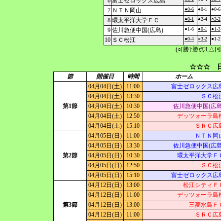
6
富士ゼロックス広島
●0-6
●0-1
●0-6
7
ＮＴＮ岡山
●0-1
●2-4
○3-2
8
環太平洋大学ＦＣ
●1-6
●0-1
●1-3
9
佐川急便中国(広島)
●0-4
○3-2
●1-2
10
ＳＣ松江
(○[勝]:勝点3,
☆☆☆ 日
節
開催日
時間
ホーム
04月04日(土)
11:00
富士ゼロックス広
04月04日(土)
13:30
ＳＣ松
第1節
04月04日(土)
10:30
佐川急便中国(広島
04月04日(土)
12:50
デッツォーラ島
04月04日(土)
15:10
ＳＲＣ広
04月05日(日)
11:00
ＮＴＮ岡
04月05日(日)
13:30
佐川急便中国(広島
第2節
04月05日(日)
10:30
環太平洋大学Ｆ
04月05日(日)
12:50
ＳＣ松
04月05日(日)
15:10
富士ゼロックス広
04月12日(日)
13:00
松江シティＦ
04月12日(日)
11:00
デッツォーラ島
第3節
04月12日(日)
13:00
三菱水島Ｆ
04月12日(日)
11:00
ＳＲＣ広