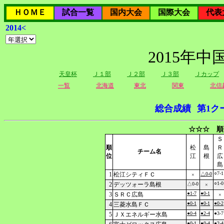
ＨＯＭＥ
試合一覧
国内大会
国際大会
代表
2014<
2015年
天皇杯
Ｊ１部
Ｊ２部
Ｊ３部
Ｊカップ
一覧
北海道
東北
関東
北信
総合成績
第1ク
☆☆☆ 順
Ｓ
順
松
島
Ｒ
チーム名
位
江
根
広
島
○7-1
1
松江シティＦＣ
△0-0
×
○1-0
2
デッツォーラ島根
△0-0
×
●1-7
●0-1
3
ＳＲＣ広島
×
●0-1
●0-1
●0-2
4
三菱水島ＦＣ
●0-4
●2-4
●3-7
5
ＪＸエネルギー水島
●0-1
●0-4
●2-4