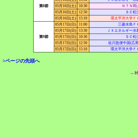
第8節
05月16日(土)
10:30
ＮＴＮ岡
05月16日(土)
12:50
ＳＣ松
05月16日(土)
15:10
環太平洋大学Ｆ
05月17日(日)
11:00
三菱水島Ｆ
05月17日(日)
13:30
ＪＸエネルギー水
第9節
05月17日(日)
10:30
ＳＣ松
05月17日(日)
12:50
佐川急便中国(広島
05月17日(日)
15:10
環太平洋大学Ｆ
>ページの先頭へ
--