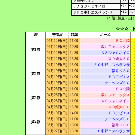
6
福井ＫＳＣ
●0-4
●0-3
7
ＡＳジャミネイロ
●1-2
8
ＦＣ中野エスペランサ
△2-
(○[勝]:勝点3,
☆☆☆ 日
節
開催日
時間
ホーム
04月12日(日)
11:00
ＦＣ北陸
[
04月12日(日)
10:30
坂井フェニックス
[
第1節
04月12日(日)
14:30
ＡＳジャミネイロ
[
04月12日(日)
13:30
０９経大ＦＣ
[
04月19日(日)
13:00
ＦＣ中野エスペランサ
[
04月19日(日)
11:00
福井ＫＳＣ
[
第2節
04月19日(日)
14:00
ＦＣアビエス
[
04月19日(日)
11:00
テイヘンズＦＣ
[
04月26日(日)
11:00
ＦＣ北陸
[
04月26日(日)
13:00
坂井フェニックス
[
第3節
04月26日(日)
11:00
ＡＳジャミネイロ
[
04月26日(日)
13:30
０９経大ＦＣ
[
05月10日(日)
14:00
ＦＣアビエス
[
05月10日(日)
11:00
テイヘンズＦＣ
[
第4節
05月10日(日)
13:00
福井ＫＳＣ
[
09月27日(日)
13:30
ＦＣ中野エスペランサ
[