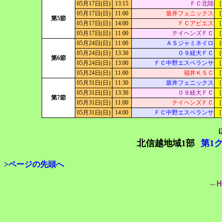
05月17日(日)
13:15
ＦＣ北陸
[
05月17日(日)
11:00
坂井フェニックス
[
第5節
05月17日(日)
14:00
ＦＣアビエス
[
05月17日(日)
11:00
テイヘンズＦＣ
[
05月24日(日)
11:00
ＡＳジャミネイロ
[
05月24日(日)
13:30
０９経大ＦＣ
[
第6節
05月24日(日)
13:00
ＦＣ中野エスペランサ
[
05月24日(日)
11:00
福井ＫＳＣ
[
05月31日(日)
11:30
坂井フェニックス
[
05月31日(日)
13:30
０９経大ＦＣ
[
第7節
05月31日(日)
11:00
テイヘンズＦＣ
[
05月31日(日)
14:00
ＦＣ中野エスペランサ
[
北信越地域1部
第1
>ページの先頭へ
--