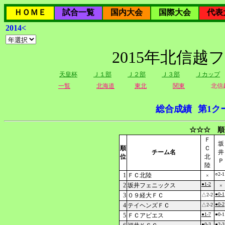
ＨＯＭＥ
試合一覧
国内大会
国際大会
代表
2014<
2015年北信越
天皇杯
Ｊ１部
Ｊ２部
Ｊ３部
Ｊカップ
一覧
北海道
東北
関東
北信
総合成績
第1ク
☆☆☆ 順
Ｆ
坂
順
Ｃ
チーム名
井
位
北
Ｐ
陸
○2-1
1
ＦＣ北陸
×
●1-2
2
坂井フェニックス
×
●0-1
3
０９経大ＦＣ
△2-2
●0-2
4
テイヘンズＦＣ
△2-2
●1-7
●0-1
5
ＦＣアビエス
●0-3
●2-3