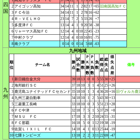
1
高知ＵトラスターＦＣ
37
14
12
1
1
79
14
+65
四
2
アイゴッソ高知
34
14
11
1
2
82
17
+65
旧南国高知ＦＣ
国
3
ＦＣ今治
34
14
11
1
2
78
16
+62
4
Ｒ－ＶＥＬＨＯ
23
14
7
2
5
33
26
+7
5
多度津ＦＣ
13
14
4
1
9
20
58
-38
6
リャーマス高知ＦＣ
12
14
4
0
10
22
45
-23
7
中村クラブ
12
14
4
0
10
16
91
-75
8
南クラブ
0
14
0
0
14
5
68
-63
九州地域
Ｐ
Ｐ
得
試
総
総
順
勝
勝
Ｋ
Ｋ
負
失
チーム名
合
得
失
備考
位
点
数
勝
負
数
点
数
点
点
数
数
差
1
新日鐵住金大分
39
18
13
0
0
5
55
30
+25
2
海邦銀行ＳＣ
37
18
10
3
1
4
51
25
+26
九
3
鹿児島ユナイテッドＦＣセカンド
35
18
10
1
3
4
36
20
+16
旧ヴォルカ鹿
州
4
九州三菱自動車
34
18
10
1
2
5
43
30
+13
5
三菱重工長崎
33
18
10
0
3
5
51
23
+28
6
ＦＣ中津
32
18
7
5
1
5
37
29
+8
7
ＭＳＵ ＦＣ
17
18
3
3
2
10
24
55
-31
8
ＦＣ那覇
16
18
5
0
1
12
19
38
-19
9
佐賀ＬＩＸＩＬ ＦＣ
14
18
4
1
0
13
25
44
-19
10
七隈トンビーズ
13
18
2
2
3
11
22
69
-47