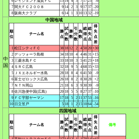
6
レイジェンド滋賀ＦＣ
15
14
4
3
7
17
23
-6
7
関大ＦＣ２００８
9
14
2
3
9
17
37
-20
8
阪南大クラブ
6
14
1
3
10
13
32
-19
中国地域
得
試
引
総
総
順
勝
勝
負
失
チーム名
合
分
得
失
位
点
数
数
点
数
数
点
点
差
1
松江シティＦＣ
38
18
12
2
4
50
20
+30
2
デッツォーラ島根
34
18
10
4
4
46
31
+15
中
3
三菱水島ＦＣ
33
18
10
3
5
41
23
+18
国
4
ＳＲＣ広島
32
18
9
5
4
68
35
+33
5
ＪＸエネルギー水島
28
18
8
4
6
41
50
-9
6
富士ゼロックス広島
26
18
8
2
8
30
28
+2
7
ＮＴＮ岡山
21
18
6
3
9
30
39
-9
8
佐川急便中国(広島)
20
18
5
5
8
27
37
-10
9
ＦＣ宇部ヤーマン
17
18
5
2
11
37
53
-16
10
日立笠戸
5
18
1
2
15
10
64
-54
四国地域
得
試
引
総
総
順
勝
勝
負
失
チーム名
合
分
得
失
備考
位
点
数
数
点
数
数
点
点
差