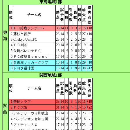
東海地域1部
得
試
引
総
総
順
勝
勝
負
失
チーム名
合
分
得
失
位
点
数
数
点
数
数
点
点
差
1
ＦＣ鈴鹿ランポーレ
33
14
11
0
3
33
15
+18
東
2
藤枝市役所
23
14
7
2
5
37
27
+10
海
3
Chukyo.Univ.FC
23
14
7
2
5
27
28
-1
4
ＦＣ刈谷
20
14
6
2
6
19
19
±0
5
矢崎バレンテＦＣ
18
14
6
0
8
19
21
-2
6
ＦＣ岐阜Ｓｅｃｏｎｄ
17
14
5
2
7
26
29
-3
7
名古屋サッカークラブ
16
14
5
1
8
19
29
-10
8
トヨタ蹴球団
13
14
4
1
9
26
38
-12
関西地域1部
得
試
引
総
総
順
勝
勝
負
失
チーム名
合
分
得
失
位
点
数
数
点
数
数
点
点
差
1
奈良クラブ
33
14
10
3
1
30
11
+19
関
2
ＦＣ大阪
31
14
9
4
1
37
15
+22
西
3
アルテリーヴォ和歌山
23
14
7
2
5
30
23
+7
4
バンディオンセ加古川
22
14
6
4
4
15
16
-1
5
アミティエＳＣ
17
14
5
2
7
21
23
-2