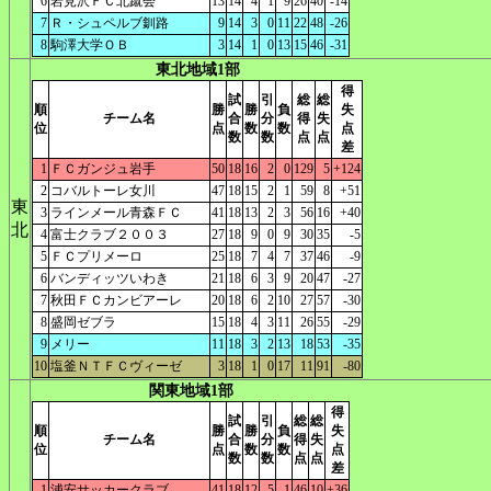
6
岩見沢ＦＣ北蹴会
13
14
4
1
9
26
40
-14
7
Ｒ・シュペルブ釧路
9
14
3
0
11
22
48
-26
8
駒澤大学ＯＢ
3
14
1
0
13
15
46
-31
東北地域1部
得
試
引
総
総
順
勝
勝
負
失
チーム名
合
分
得
失
位
点
数
数
点
数
数
点
点
差
1
ＦＣガンジュ岩手
50
18
16
2
0
129
5
+124
2
コバルトーレ女川
47
18
15
2
1
59
8
+51
東
3
ラインメール青森ＦＣ
41
18
13
2
3
56
16
+40
北
4
富士クラブ２００３
27
18
9
0
9
30
35
-5
5
ＦＣプリメーロ
25
18
7
4
7
37
46
-9
6
バンディッツいわき
21
18
6
3
9
20
47
-27
7
秋田ＦＣカンビアーレ
20
18
6
2
10
27
57
-30
8
盛岡ゼブラ
15
18
4
3
11
26
55
-29
9
メリー
11
18
3
2
13
18
53
-35
10
塩釜ＮＴＦＣヴィーゼ
3
18
1
0
17
11
91
-80
関東地域1部
得
試
引
総
総
順
勝
勝
負
失
チーム名
合
分
得
失
位
点
数
数
点
数
数
点
点
差
1
浦安サッカークラブ
41
18
12
5
1
46
10
+36