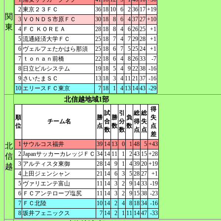
2
東京２３ＦＣ
36
18
10
6
2
36
17
+19
関
3
ＶＯＮＤＳ市原ＦＣ
30
18
8
6
4
37
27
+10
東
4
ＦＣ ＫＯＲＥＡ
28
18
8
4
6
26
25
+1
5
流通経済大学ＦＣ
25
18
7
4
7
29
28
+1
6
ヴェルフェたかはら那須
25
18
6
7
5
25
24
+1
7
ｔｏｎａｎ前橋
22
18
6
4
8
26
33
-7
8
日立ビルシステム
19
18
5
4
9
22
38
-16
9
さいたまＳＣ
13
18
3
4
11
21
37
-16
10
エリースＦＣ東京
7
18
1
4
13
14
43
-29
北信越地域1部
得
試
引
総
総
順
勝
勝
負
失
チーム名
合
分
得
失
位
点
数
数
点
数
数
点
点
差
1
サウルコス福井
39
14
13
0
1
48
5
+43
北
2
JapanサッカーカレッジＦＣ
34
14
11
1
2
43
15
+28
信
3
アルティスタ東御
28
14
9
1
4
39
20
+19
越
4
上田ジェンシャン
21
14
6
3
5
28
27
+1
5
ヴァリエンテ富山
11
14
3
2
9
14
33
-19
6
ＦＣアンテロープ塩尻
11
14
3
2
9
15
38
-23
7
ＦＣ北陸
10
14
2
4
8
18
34
-16
8
坂井フェニックス
7
14
2
1
11
14
47
-33