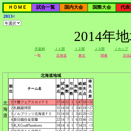
ＨＯＭＥ
試合一覧
国内大会
国際大会
代表
2013<
2014
天皇杯
Ｊ１部
Ｊ２部
Ｊ３部
Ｊカップ
一覧
北海道
東北
関東
北信
北海道地域
得
試
引
総
総
順
勝
勝
負
失
チーム名
合
分
得
失
位
点
数
数
点
数
数
点
点
差
1
十勝フェアスカイＦＣ
37
14
12
1
1
47
16
+31
北
2
札幌蹴球団
31
14
10
1
3
45
18
+27
海
3
ノルブリッツ北海道ＦＣ
31
14
10
1
3
41
20
+21
道
4
新日鐵住金室蘭
22
14
7
1
6
35
46
-11
5
札大GoalPlunderers
19
14
6
1
7
34
31
+3