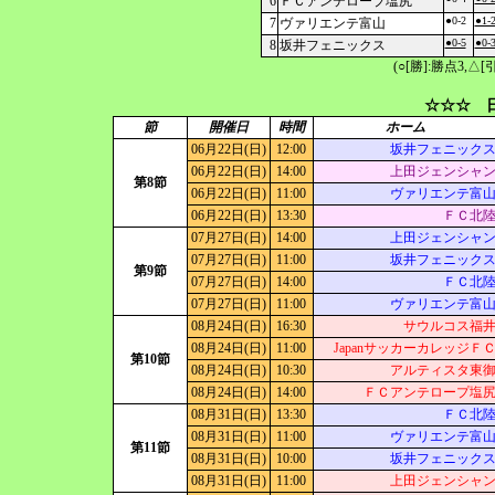
6
ＦＣアンテロープ塩尻
●0-2
●1-
7
ヴァリエンテ富山
●0-5
●0-
8
坂井フェニックス
(○[勝]:勝点3,
☆☆☆ 日
節
開催日
時間
ホーム
06月22日(日)
12:00
坂井フェニック
06月22日(日)
14:00
上田ジェンシャ
第8節
06月22日(日)
11:00
ヴァリエンテ富
06月22日(日)
13:30
ＦＣ北
07月27日(日)
14:00
上田ジェンシャ
07月27日(日)
11:00
坂井フェニック
第9節
07月27日(日)
14:00
ＦＣ北
07月27日(日)
11:00
ヴァリエンテ富
08月24日(日)
16:30
サウルコス福
08月24日(日)
11:00
JapanサッカーカレッジＦ
第10節
08月24日(日)
10:30
アルティスタ東
08月24日(日)
14:00
ＦＣアンテロープ塩
08月31日(日)
13:30
ＦＣ北
08月31日(日)
11:00
ヴァリエンテ富
第11節
08月31日(日)
10:00
坂井フェニック
08月31日(日)
11:00
上田ジェンシャ