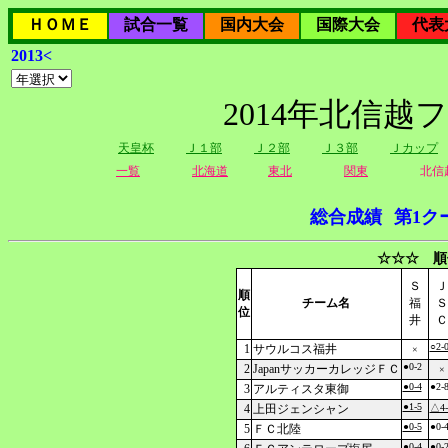
ＨＯＭＥ
試合一覧
国内大会
国際大会
代表
2013<
2014年北信越
天皇杯
Ｊ１部
Ｊ２部
Ｊ３部
Ｊカップ
一覧
北海道
東北
関東
北信
総合成績
第1ク
☆☆☆ 順
Ｓ
Ｊ
順
チーム名
福
Ｓ
位
井
Ｃ
○2-
1
サウルコス福井
×
●0-2
2
JapanサッカーカレッジＦＣ
×
●0-4
●2-
3
アルティスタ東御
●1-5
4
上田ジェンシャン
△4-
●0-5
●0-
5
ＦＣ北陸
●0-4
●0-