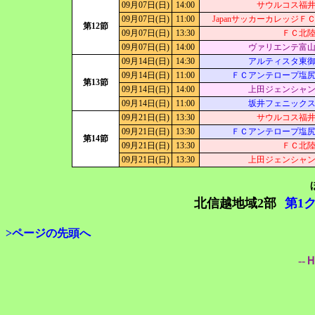
09月07日(日)
14:00
サウルコス福
09月07日(日)
11:00
JapanサッカーカレッジＦ
第12節
09月07日(日)
13:30
ＦＣ北
09月07日(日)
14:00
ヴァリエンテ富
09月14日(日)
14:30
アルティスタ東
09月14日(日)
11:00
ＦＣアンテロープ塩
第13節
09月14日(日)
14:00
上田ジェンシャ
09月14日(日)
11:00
坂井フェニック
09月21日(日)
13:30
サウルコス福
09月21日(日)
13:30
ＦＣアンテロープ塩
第14節
09月21日(日)
13:30
ＦＣ北
09月21日(日)
13:30
上田ジェンシャ
北信越地域2部
第1
>ページの先頭へ
--