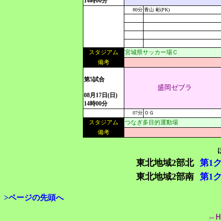
14時00分
80分
青山 彬(PK)
スタジアム
宮城県サッカー場Ｃ
備考
第5試合
盛岡ゼブラ
08月17日(日)
14時00分
07分
ＯＧ
スタジアム
つなぎ多目的運動場
備考
東北地域2部北
第1
東北地域2部南
第1
>ページの先頭へ
--