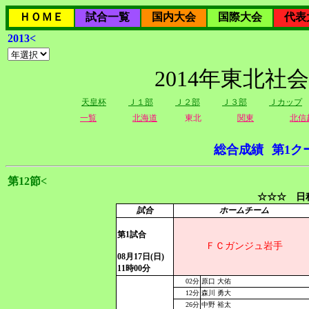
ＨＯＭＥ
試合一覧
国内大会
国際大会
代表
2013<
2014年東北社
天皇杯
Ｊ１部
Ｊ２部
Ｊ３部
Ｊカップ
一覧
北海道
東北
関東
北信
総合成績
第1ク
第12節<
☆☆☆ 日程
試合
ホームチーム
第1試合
ＦＣガンジュ岩手
08月17日(日)
11時00分
02分
原口 大佑
12分
森川 勇大
26分
中野 裕太