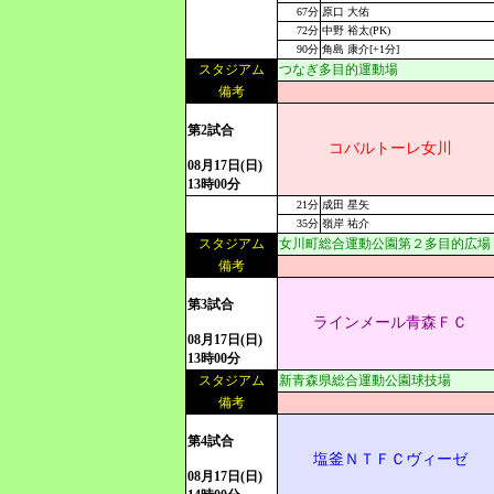
67分
原口 大佑
72分
中野 裕太(PK)
90分
角島 康介[+1分]
スタジアム
つなぎ多目的運動場
備考
第2試合
コバルトーレ女川
08月17日(日)
13時00分
21分
成田 星矢
35分
嶺岸 祐介
スタジアム
女川町総合運動公園第２多目的広場
備考
第3試合
ラインメール青森ＦＣ
08月17日(日)
13時00分
スタジアム
新青森県総合運動公園球技場
備考
第4試合
塩釜ＮＴＦＣヴィーゼ
08月17日(日)