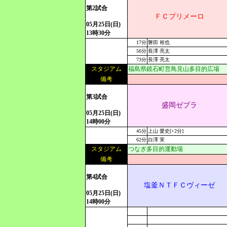
第2試合
ＦＣプリメーロ
05月25日(日)
13時30分
17分
磐田 裕也
56分
長澤 亮太
73分
長澤 亮太
スタジアム
福島県鏡石町営鳥見山多目的広場
備考
第3試合
盛岡ゼブラ
05月25日(日)
14時00分
45分
上山 愛史[+2分]
62分
白澤 実
スタジアム
つなぎ多目的運動場
備考
第4試合
塩釜ＮＴＦＣヴィーゼ
05月25日(日)
14時00分