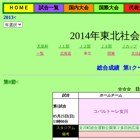
ＨＯＭＥ
試合一覧
国内大会
国際大会
代表
2013<
2014年東北社
天皇杯
Ｊ１部
Ｊ２部
Ｊ３部
Ｊカップ
一覧
北海道
東北
関東
北信
総合成績
第1ク
第8節<
☆☆☆ 日
試合
ホームチーム
第1試合
コバルトーレ女川
05月25日(日)
13時00分
スタジアム
女川町総合運動公園第２多目的広場
備考