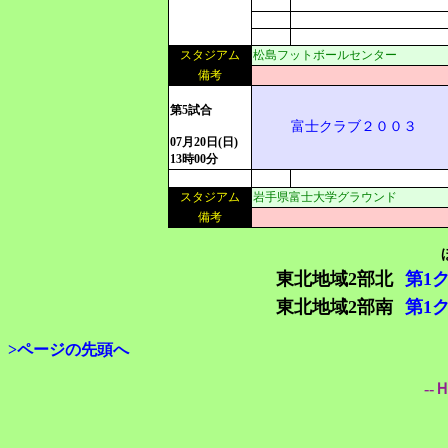
スタジアム
松島フットボールセンター
備考
第5試合
富士クラブ２００３
07月20日(日)
13時00分
スタジアム
岩手県富士大学グラウンド
備考
東北地域2部北
第1
東北地域2部南
第1
>ページの先頭へ
--