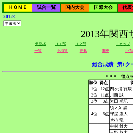
ＨＯＭＥ
試合一覧
国内大会
国際大会
代表
2012<
2013年関
天皇杯
Ｊ１部
Ｊ２部
Ｊカップ
一覧
北海道
東北
関東
北信
総合成績
第1ク
＊＊＊ 得点ラ
順位
得点
1位
12点
四ヶ浦 寛康
2位
11点
川西 誠
3位
8点
岩田 尚記
須ノ又 諭
4位
6点
守屋 鷹人
堂柿 龍一
中村 雄大
三野 草太