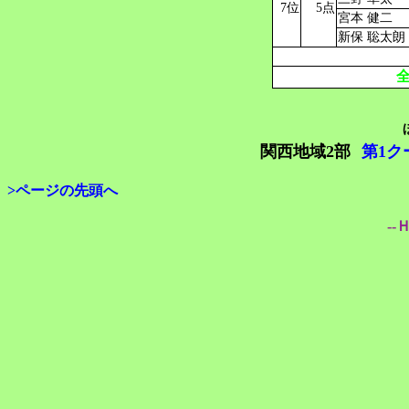
7位
5点
宮本 健二
新保 聡太朗
関西地域2部
第1ク
>ページの先頭へ
--