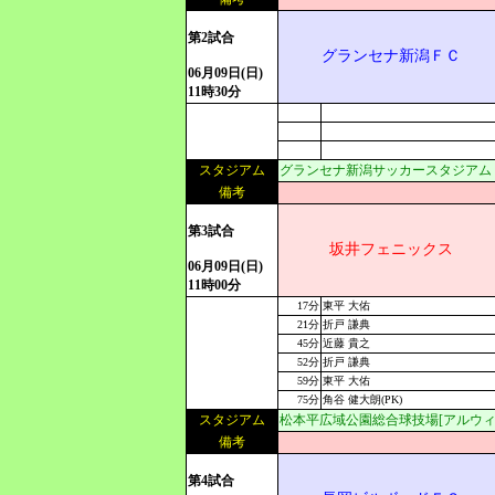
第2試合
グランセナ新潟ＦＣ
06月09日(日)
11時30分
スタジアム
グランセナ新潟サッカースタジアム
備考
第3試合
坂井フェニックス
06月09日(日)
11時00分
17分
東平 大佑
21分
折戸 謙典
45分
近藤 貴之
52分
折戸 謙典
59分
東平 大佑
75分
角谷 健大朗(PK)
スタジアム
松本平広域公園総合球技場[アルウィ
備考
第4試合