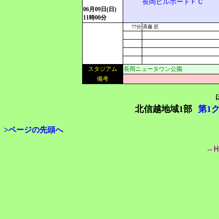
長岡ビルボードＦＣ
06月09日(日)
11時00分
77分
斉藤 匠
スタジアム
長岡ニュータウン公園
備考
北信越地域1部
第1
>ページの先頭へ
--