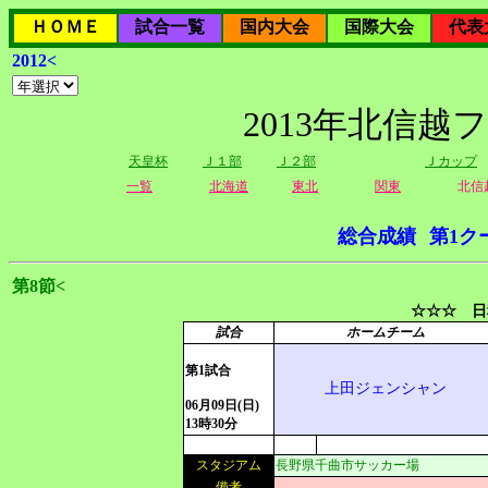
ＨＯＭＥ
試合一覧
国内大会
国際大会
代表
2012<
2013年北信越
天皇杯
Ｊ１部
Ｊ２部
Ｊカップ
一覧
北海道
東北
関東
北信
総合成績
第1ク
第8節<
☆☆☆ 日
試合
ホームチーム
第1試合
上田ジェンシャン
06月09日(日)
13時30分
スタジアム
長野県千曲市サッカー場
備考