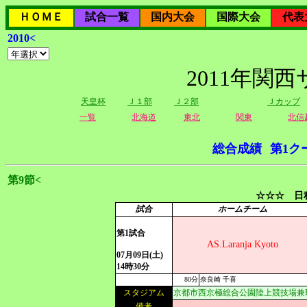
ＨＯＭＥ
試合一覧
国内大会
国際大会
代表
2010<
2011年関
天皇杯
Ｊ１部
Ｊ２部
Ｊカップ
一覧
北海道
東北
関東
北信
総合成績
第1ク
第9節<
☆☆☆ 日程
試合
ホームチーム
第1試合
AS.Laranja Kyoto
07月09日(土)
14時30分
80分
奈良崎 千喜
スタジアム
京都市西京極総合公園陸上競技場兼
備考