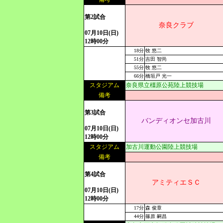
第2試合
奈良クラブ
07月10日(日)
12時00分
18分
牧 悠二
51分
吉田 智尚
55分
牧 悠二
66分
橋垣戸 光一
スタジアム
奈良県立橿原公苑陸上競技場
備考
第3試合
バンディオンセ加古川
07月10日(日)
12時00分
スタジアム
加古川運動公園陸上競技場
備考
第4試合
アミティエＳＣ
07月10日(日)
12時00分
17分
森 俊章
44分
篠原 嗣昌