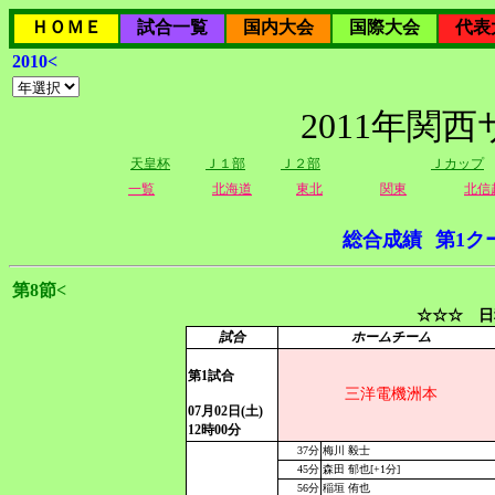
ＨＯＭＥ
試合一覧
国内大会
国際大会
代表
2010<
2011年関
天皇杯
Ｊ１部
Ｊ２部
Ｊカップ
一覧
北海道
東北
関東
北信
総合成績
第1ク
第8節<
☆☆☆ 日
試合
ホームチーム
第1試合
三洋電機洲本
07月02日(土)
12時00分
37分
梅川 毅士
45分
森田 郁也[+1分]
56分
稲垣 侑也