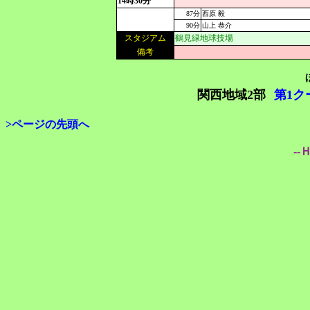
14時30分
87分
西原 毅
90分
山上 恭介
スタジアム
鶴見緑地球技場
備考
関西地域2部
第1ク
>ページの先頭へ
--