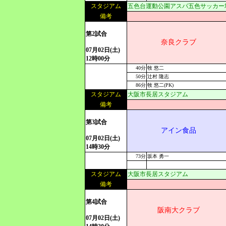
スタジアム
五色台運動公園アスパ五色サッカー
備考
第2試合
奈良クラブ
07月02日(土)
12時00分
40分
牧 悠二
50分
辻村 隆志
86分
牧 悠二(PK)
スタジアム
大阪市長居スタジアム
備考
第3試合
アイン食品
07月02日(土)
14時30分
73分
坂本 勇一
スタジアム
大阪市長居スタジアム
備考
第4試合
阪南大クラブ
07月02日(土)