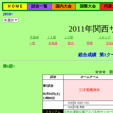
ＨＯＭＥ
試合一覧
国内大会
国際大会
代表
2010<
2011年関
天皇杯
Ｊ１部
Ｊ２部
Ｊカップ
一覧
北海道
東北
関東
北信
総合成績
第1ク
第6節<
☆☆☆ 日
試合
ホームチーム
第1試合
三洋電機洲本
06月04日(土)
12時00分
45分
沈 大紀[+1分]
50分
中尾 秀樹
スタジアム
五色台運動公園アスパ五色サッカー