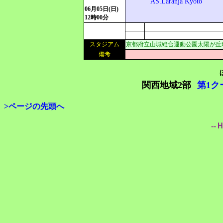
AS.Laranja Kyoto
06月05日(日)
12時00分
スタジアム
京都府立山城総合運動公園太陽が丘
備考
関西地域2部
第1ク
>ページの先頭へ
--