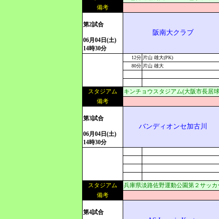
備考
第2試合
阪南大クラブ
06月04日(土)
14時30分
12分
片山 雄大(PK)
80分
片山 雄大
スタジアム
キンチョウスタジアム(大阪市長居球
備考
第3試合
バンディオンセ加古川
06月04日(土)
14時30分
スタジアム
兵庫県淡路佐野運動公園第２サッカ
備考
第4試合