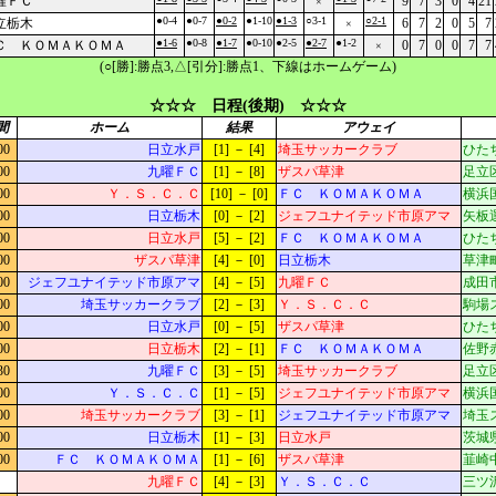
曜ＦＣ
9
7
3
0
4
21
×
●0-4
●0-7
●0-2
●1-10
●1-3
○3-1
○2-1
立栃木
6
7
2
0
5
7
×
●1-6
●0-8
●1-7
●0-10
●2-5
●2-7
●1-2
Ｃ ＫＯＭＡＫＯＭＡ
0
7
0
0
7
7
×
(○[勝]:勝点3,△[引分]:勝点1、下線はホームゲーム)
☆☆☆ 日程(後期) ☆☆☆
間
ホーム
結果
アウェイ
00
日立水戸
[1] － [4]
埼玉サッカークラブ
ひた
00
九曜ＦＣ
[1] － [8]
ザスパ草津
足立
00
Ｙ．Ｓ．Ｃ．Ｃ
[10] － [0]
ＦＣ ＫＯＭＡＫＯＭＡ
横浜
00
日立栃木
[0] － [2]
ジェフユナイテッド市原アマ
矢板
00
日立水戸
[5] － [2]
ＦＣ ＫＯＭＡＫＯＭＡ
ひた
00
ザスパ草津
[4] － [0]
日立栃木
草津町
00
ジェフユナイテッド市原アマ
[4] － [5]
九曜ＦＣ
成田市
00
埼玉サッカークラブ
[2] － [3]
Ｙ．Ｓ．Ｃ．Ｃ
駒場
00
日立水戸
[0] － [5]
ザスパ草津
ひた
00
日立栃木
[2] － [1]
ＦＣ ＫＯＭＡＫＯＭＡ
佐野
30
九曜ＦＣ
[3] － [5]
埼玉サッカークラブ
足立
00
Ｙ．Ｓ．Ｃ．Ｃ
[1] － [5]
ジェフユナイテッド市原アマ
横浜
00
埼玉サッカークラブ
[3] － [1]
ジェフユナイテッド市原アマ
埼玉
00
日立栃木
[1] － [3]
日立水戸
茨城
00
ＦＣ ＫＯＭＡＫＯＭＡ
[1] － [6]
ザスパ草津
韮崎
九曜ＦＣ
[4] － [3]
Ｙ．Ｓ．Ｃ．Ｃ
三ツ