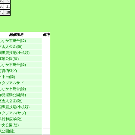
28
-7
28
-21
45
-38
開催場所
備考
ちなか市総合(陸)
区舎人公園(陸)
国際競技場(小机競)
運動公園(陸)
ちなか市総合(陸)
営(第3グ)
中台(陸)
スタジアムサブ
ちなか市総合(陸)
赤見運動公園(球)
区舎人公園(陸)
国際競技場(小机競)
スタジアム(サブ)
県総和広域(陸)
中央公園(陸)
沢公園(陸）