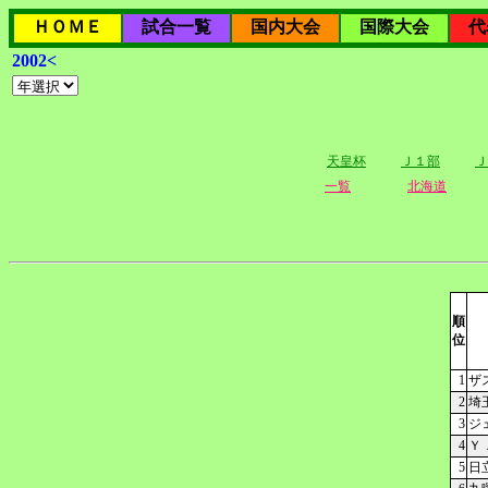
ＨＯＭＥ
試合一覧
国内大会
国際大会
代
2002<
天皇杯
Ｊ１部
Ｊ
一覧
北海道
順
位
1
ザ
2
埼
3
ジ
4
Ｙ
5
日