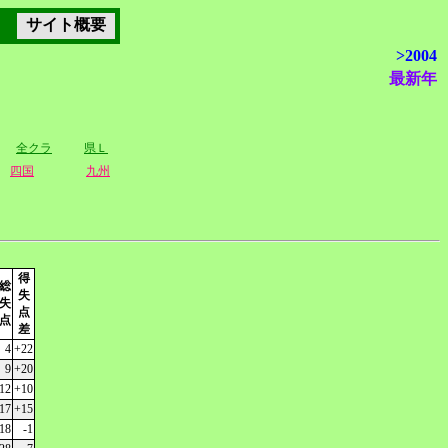
サイト概要
>2004
最新年
全クラ
県Ｌ
四国
九州
得
総
失
失
点
点
差
4
+22
9
+20
12
+10
17
+15
18
-1