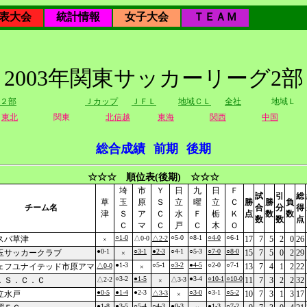
表大会
統計情報
女子大会
ＴＥＡＭ
2003年関東サッカーリーグ2部
２部
Ｊカップ
ＪＦＬ
地域ＣＬ
全社
地域Ｌ
東北
関東
北信越
東海
関西
中国
総合成績
前期
後期
☆☆☆ 順位表(後期) ☆☆☆
埼
市
Ｙ
日
九
日
Ｆ
試
引
総
草
玉
原
Ｓ
立
曜
立
Ｃ
勝
勝
負
チーム名
合
分
得
津
Ｓ
ア
Ｃ
水
Ｆ
栃
Ｋ
点
数
数
数
数
点
Ｃ
マ
Ｃ
戸
Ｃ
木
Ｏ
○1-0
○5-0
○8-1
○4-0
○6-1
スパ草津
△0-0
△2-2
17
7
5
2
0
26
×
●0-1
○3-1
●2-3
○4-1
○5-3
○7-0
○8-0
玉サッカークラブ
15
7
5
0
2
29
×
●1-3
○5-1
○3-2
●4-5
○2-0
○7-1
ェフユナイテッド市原アマ
△0-0
13
7
4
1
2
22
×
○3-2
●1-5
●3-4
○10-1
○10-0
．Ｓ．Ｃ．Ｃ
△2-2
△3-3
11
7
3
2
2
32
×
●0-5
●1-4
●2-3
○3-0
○3-1
○5-2
立水戸
△3-3
10
7
3
1
3
17
×
●1-8
●3-5
○5-4
○4-3
●0-3
●1-3
○7-2