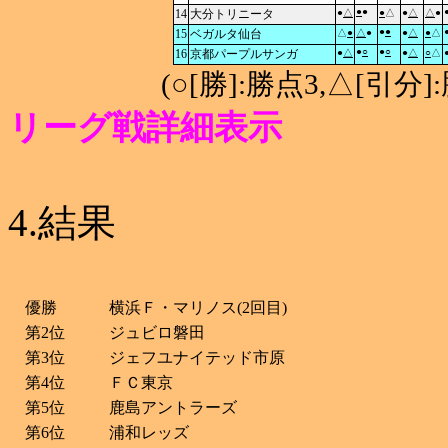
●
●
14
大分トリニータ
●
△
●
△
●
△
△
●
●
●
15
ベガルタ仙台
△
●
△
●
●
△
●
△
●
○
●
○
16
京都パープルサンガ
●
△
●
△
○
△
(○[勝]:勝点3,△[引
リーグ戦詳細表示
4.結果
優勝
横浜Ｆ・マリノス(2回目)
第2位
ジュビロ磐田
第3位
ジェフユナイテッド市原
第4位
ＦＣ東京
第5位
鹿島アントラーズ
第6位
浦和レッズ