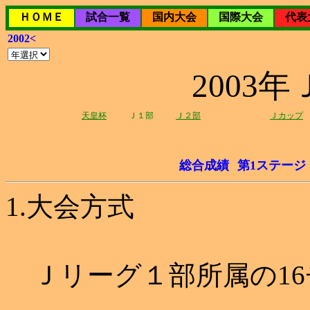
ＨＯＭＥ
試合一覧
国内大会
国際大会
代表
2002<
2003
天皇杯
Ｊ１部
Ｊ２部
Ｊカップ
総合成績
第1ステージ
1.大会方式
Ｊリーグ１部所属の16