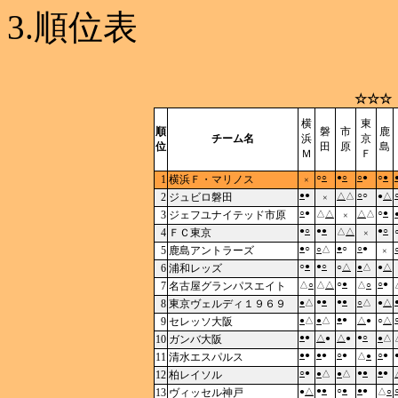
3.順位表
☆☆☆
横
東
順
磐
市
鹿
チーム名
浜
京
位
田
原
島
Ｍ
Ｆ
○
○
●
○
○
●
○
●
1
横浜Ｆ・マリノス
×
●
●
○
○
2
ジュビロ磐田
△
△
●
△
×
○
●
○
●
3
ジェフユナイテッド市原
△
△
△
△
×
●
○
●
●
●
○
4
ＦＣ東京
△
△
×
●
○
●
○
○
●
5
鹿島アントラーズ
○
△
×
○
●
●
○
6
浦和レッズ
○
△
●
△
●
△
○
●
○
●
7
名古屋グランパスエイト
△
○
△
△
△
○
●
●
●
●
8
東京ヴェルディ１９６９
●
△
○
△
●
△
●
●
9
セレッソ大阪
●
△
●
△
△
●
○
△
●
●
●
○
10
ガンバ大阪
△
●
△
●
●
△
●
●
●
●
○
●
○
●
11
清水エスパルス
△
●
○
●
●
●
●
●
12
柏レイソル
●
△
●
△
●
●
○
●
●
●
13
ヴィッセル神戸
●
△
△
○