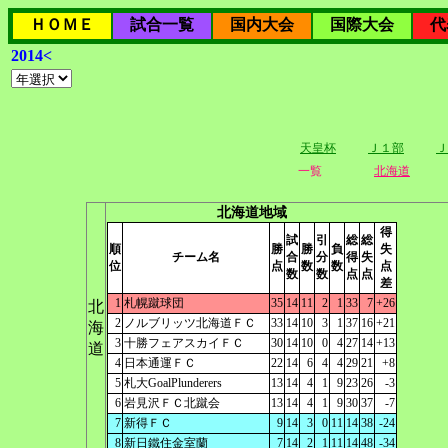
ＨＯＭＥ
試合一覧
国内大会
国際大会
代
2014<
天皇杯
Ｊ１部
Ｊ
一覧
北海道
北海道地域
得
試
引
総
総
順
勝
勝
負
失
チーム名
合
分
得
失
位
点
数
数
点
数
数
点
点
差
1
札幌蹴球団
35
14
11
2
1
33
7
+26
北
2
ノルブリッツ北海道ＦＣ
33
14
10
3
1
37
16
+21
海
3
十勝フェアスカイＦＣ
30
14
10
0
4
27
14
+13
道
4
日本通運ＦＣ
22
14
6
4
4
29
21
+8
5
札大GoalPlunderers
13
14
4
1
9
23
26
-3
6
岩見沢ＦＣ北蹴会
13
14
4
1
9
30
37
-7
7
新得ＦＣ
9
14
3
0
11
14
38
-24
8
新日鐵住金室蘭
7
14
2
1
11
14
48
-34