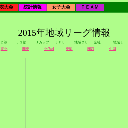
表大会
統計情報
女子大会
ＴＥＡＭ
2015年地域リーグ情報
２部
Ｊ３部
Ｊカップ
ＪＦＬ
地域ＣＬ
全社
地域Ｌ
東北
関東
北信越
東海
関西
中国