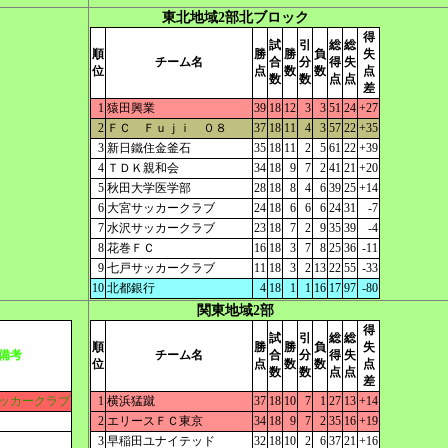
東北地域2部北ブロック
得
試
引
総
総
順
勝
勝
負
失
チーム名
合
分
得
失
位
点
数
数
点
数
数
点
点
差
1
猿田興業
39
18
12
3
3
51
24
+27
2
ＦＣ Ｆｕｊｉ ０８
37
18
11
4
3
57
22
+35
3
新日鐵住金釜石
35
18
11
2
5
61
22
+39
4
ＴＤＫ親和会
34
18
9
7
2
41
21
+20
5
秋田大学医学部
28
18
8
4
6
39
25
+14
6
大宮サッカークラブ
24
18
6
6
6
24
31
-7
7
水沢サッカークラブ
23
18
7
2
9
35
39
-4
8
花巻ＦＣ
16
18
3
7
8
25
36
-11
9
七戸サッカークラブ
11
18
3
2
13
22
55
-33
10
北都銀行
4
18
1
1
16
17
97
-80
関東地域2部
得
試
引
総
総
順
勝
勝
負
失
備考
チーム名
合
分
得
失
位
点
数
数
点
数
数
点
点
差
ッカークラブ
1
横浜猛蹴
37
18
10
7
1
27
13
+14
2
エリースＦＣ東京
34
18
9
7
2
35
16
+19
3
早稲田ユナイテッド
32
18
10
2
6
37
21
+16