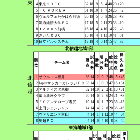
東
4
東京２３ＦＣ
32
18
9
5
4
40
20
+20
5
ＦＣ ＫＯＲＥＡ
31
18
10
1
7
24
26
-2
6
ヴェルフェたかはら那須
20
18
5
5
8
26
23
+3
7
流通経済大学ＦＣ
17
18
5
2
11
23
33
-10
8
ｔｏｎａｎ前橋
16
18
4
4
10
14
22
-8
9
さいたまＳＣ
13
18
4
1
13
10
41
-31
10
日立ビルシステム
12
18
4
0
14
15
47
-32
北信越地域1部
得
試
引
総
総
順
勝
勝
負
失
チーム名
合
分
得
失
位
点
数
数
点
数
数
点
点
差
1
サウルコス福井
36
14
12
0
2
48
5
+43
北
2
JapanサッカーカレッジＦＣ
33
14
11
0
3
47
16
+31
信
3
アルティスタ東御
32
14
10
2
2
41
10
+31
越
4
富山新庄クラブ
20
14
6
2
6
24
21
+3
5
ＦＣアンテロープ塩尻
19
14
6
1
7
23
36
-13
6
上田ジェンシャン
14
14
4
2
8
20
36
-16
7
ヴァリエンテ富山
4
14
1
1
12
10
44
-34
8
奥越ＦＣ
4
14
0
4
10
8
53
-45
東海地域1部
得
試
引
総
総
順
勝
勝
負
失