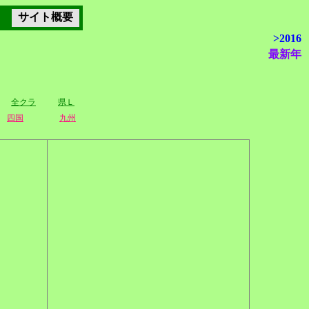
サイト概要
>2016
最新年
全クラ
県Ｌ
四国
九州