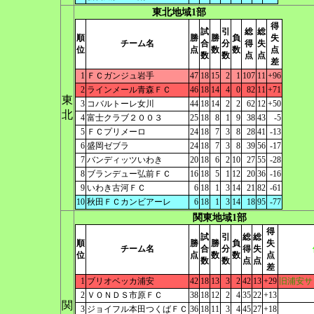
東北地域1部
得
試
引
総
総
順
勝
勝
負
失
チーム名
合
分
得
失
位
点
数
数
点
数
数
点
点
差
1
ＦＣガンジュ岩手
47
18
15
2
1
107
11
+96
2
ラインメール青森ＦＣ
46
18
14
4
0
82
11
+71
東
3
コバルトーレ女川
44
18
14
2
2
62
12
+50
北
4
富士クラブ２００３
25
18
8
1
9
38
43
-5
5
ＦＣプリメーロ
24
18
7
3
8
28
41
-13
6
盛岡ゼブラ
24
18
7
3
8
39
56
-17
7
バンディッツいわき
20
18
6
2
10
27
55
-28
8
ブランデュー弘前ＦＣ
16
18
5
1
12
20
36
-16
9
いわき古河ＦＣ
6
18
1
3
14
21
82
-61
10
秋田ＦＣカンビアーレ
6
18
1
3
14
18
95
-77
関東地域1部
得
試
引
総
総
順
勝
勝
負
失
チーム名
合
分
得
失
位
点
数
数
点
数
数
点
点
差
1
ブリオベッカ浦安
42
18
13
3
2
42
13
+29
旧浦安サ
2
ＶＯＮＤＳ市原ＦＣ
38
18
12
2
4
35
22
+13
関
3
ジョイフル本田つくばＦＣ
36
18
11
3
4
45
27
+18