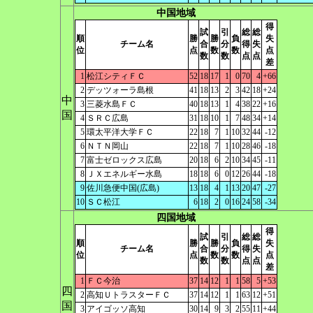
中国地域
得
試
引
総
総
順
勝
勝
負
失
チーム名
合
分
得
失
位
点
数
数
点
数
数
点
点
差
1
松江シティＦＣ
52
18
17
1
0
70
4
+66
2
デッツォーラ島根
41
18
13
2
3
42
18
+24
中
3
三菱水島ＦＣ
40
18
13
1
4
38
22
+16
国
4
ＳＲＣ広島
31
18
10
1
7
48
34
+14
5
環太平洋大学ＦＣ
22
18
7
1
10
32
44
-12
6
ＮＴＮ岡山
22
18
7
1
10
28
46
-18
7
富士ゼロックス広島
20
18
6
2
10
34
45
-11
8
ＪＸエネルギー水島
18
18
6
0
12
26
44
-18
9
佐川急便中国(広島)
13
18
4
1
13
20
47
-27
10
ＳＣ松江
6
18
2
0
16
24
58
-34
四国地域
得
試
引
総
総
順
勝
勝
負
失
チーム名
合
分
得
失
位
点
数
数
点
数
数
点
点
差
1
ＦＣ今治
37
14
12
1
1
58
5
+53
四
2
高知ＵトラスターＦＣ
37
14
12
1
1
63
12
+51
国
3
アイゴッソ高知
30
14
9
3
2
55
11
+44