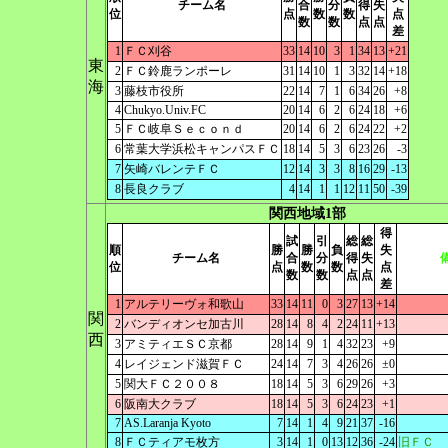
チーム名
合
分
得
失
位
点
数
数
点
数
数
点
点
差
1
ＦＣ刈谷
33
14
10
3
1
34
13
+21
東
2
ＦＣ鈴鹿ランポーレ
31
14
10
1
3
32
14
+18
海
3
藤枝市役所
22
14
7
1
6
34
26
+8
4
Chukyo.Univ.FC
20
14
6
2
6
24
18
+6
5
ＦＣ岐阜Ｓｅｃｏｎｄ
20
14
6
2
6
24
22
+2
6
常葉大学浜松キャンパスＦＣ
18
14
5
3
6
23
26
-3
7
矢崎バレンテＦＣ
12
14
3
3
8
16
29
-13
8
長良クラブ
4
14
1
1
12
11
50
-39
関西地域1部
得
試
引
総
総
順
勝
勝
負
失
チーム名
合
分
得
失
位
点
数
数
点
数
数
点
点
差
1
アルテリーヴォ和歌山
33
14
11
0
3
27
13
+14
関
2
バンディオンセ加古川
28
14
8
4
2
24
11
+13
西
3
アミティエＳＣ京都
28
14
9
1
4
32
23
+9
4
レイジェンド滋賀ＦＣ
24
14
7
3
4
26
26
±0
5
関大ＦＣ２００８
18
14
5
3
6
29
26
+3
6
阪南大クラブ
18
14
5
3
6
24
23
+1
7
AS.Laranja Kyoto
7
14
1
4
9
21
37
-16
8
ＦＣティアモ枚方
3
14
1
0
13
12
36
-24
旧ＦＣ 