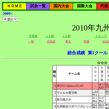
ＨＯＭＥ
試合一覧
国内大会
国際大会
代表
2009<
2010年
天皇杯
Ｊ１部
Ｊ２部
Ｊカップ
一覧
北海道
東北
関東
北信
総合成績
第1クール
☆☆☆
Ｈ
Ｖ
順
Ｏ
鹿
チーム名
位
Ｙ
児
Ｏ
島
▲1-1
○2
1
HOYO Atletico ELAN
×
○2-0
○3
●0
△1-1
2
ヴォルカ鹿児島
×
○3
●0-2
●1-2
○1-0
3
新日鐵大分
●0-3
●1-3
●1-2
●1-4
●0
4
九州総合スポーツカレッジ
●0-3
○3-2
▲2