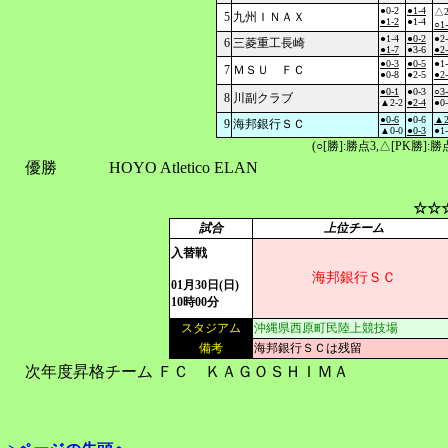
●0-2
●1-4
△2
5
九州ＩＮＡＸ
●1-2
●1-4
○1
●1-4
●0-2
●2
6
三菱重工長崎
●1-7
●3-6
●2
●0-3
●0-5
●1
7
ＭＳＵ ＦＣ
●0-8
●2-5
●2
●0-1
●0-3
○3
8
川副クラブ
▲2-2
●2-4
●0
●0-6
●0-6
▲2
9
海邦銀行ＳＣ
▲0-0
●0-3
●1
(○[勝]:勝点3,△[PK勝]
優勝
HOYO Atletico ELAN
☆☆
試合
上位チーム
入替戦
海邦銀行ＳＣ
01月30日(日)
10時00分
スタジアム
沖縄県西原町民陸上競技場
備考
海邦銀行ＳＣは残留
次年度昇格チーム
ＦＣ ＫＡＧＯＳＨＩＭＡ