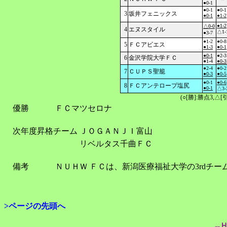
●0-1
●0-1
●0-1
3
坂井フェニックス
●0-1
●1-2
●1-2
△0-0
4
エヌスタイル
△1-
●3-7
●1-2
●0-8
5
ＦＣアビエス
●1-3
●0-1
●0-1
●2-3
6
金沢学院大学ＦＣ
●1-4
●0-3
●2-4
●0-2
7
ＣＵＰＳ聖籠
●0-3
●0-5
●0-1
●0-6
8
ＦＣアンテロープ塩尻
●0-1
△3-
(○[勝]:勝点3,
優勝
ＦＣマツセロナ
次年度昇格チーム
ＪＯＧＡＮＪＩ富山
リベルタス千曲ＦＣ
備考
ＮＵＨＷ ＦＣは、新潟医療福祉大学の3rdチ
>ページの先頭へ
--