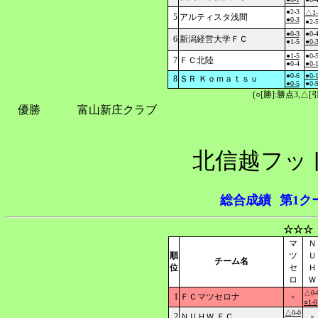
●2-3
△1-
5
アルティスタ浅間
●0-3
●2-
●0-3
●0-
6
新潟経営大学ＦＣ
●1-5
●0-
●1-5
●0-
7
ＦＣ北陸
●0-4
●0-
●0-6
●0-
8
ＳＲ Ｋｏｍａｔｓｕ
●0-5
●0-
(○[勝]:勝点3,
優勝
富山新庄クラブ
北信越フッ
総合成績
第1ク
☆☆☆
マ
Ｎ
順
ツ
Ｕ
チーム名
位
セ
Ｈ
ロ
Ｗ
△0-
1
ＦＣマツセロナ
×
○1-0
△0-0
2
ＮＵＨＷ ＦＣ
×