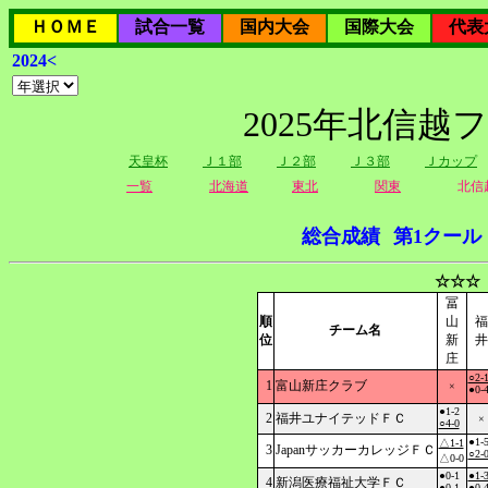
ＨＯＭＥ
試合一覧
国内大会
国際大会
代表
2024<
2025年北信越
天皇杯
Ｊ１部
Ｊ２部
Ｊ３部
Ｊカップ
一覧
北海道
東北
関東
北信
総合成績
第1クール
☆☆☆
冨
順
山
福
チーム名
位
新
井
庄
○2-
1
富山新庄クラブ
×
●0-
●1-2
2
福井ユナイテッドＦＣ
×
○4-0
●1-
△1-1
3
JapanサッカーカレッジＦＣ
○2-
△0-0
●0-1
●1-
4
新潟医療福祉大学ＦＣ
●0-1
●0-