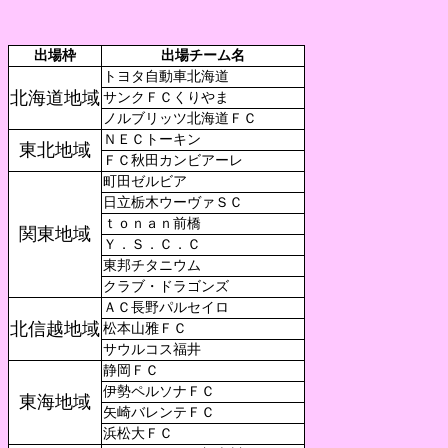
出場枠
出場チーム名
トヨタ自動車北海道
北海道地域
サンクＦＣくりやま
ノルブリッツ北海道ＦＣ
ＮＥＣトーキン
東北地域
ＦＣ秋田カンビアーレ
町田ゼルビア
日立栃木ウーヴァＳＣ
ｔｏｎａｎ前橋
関東地域
Ｙ．Ｓ．Ｃ．Ｃ
東邦チタニウム
クラブ・ドラゴンズ
ＡＣ長野パルセイロ
北信越地域
松本山雅ＦＣ
サウルコス福井
静岡ＦＣ
伊勢ペルソナＦＣ
東海地域
矢崎バレンテＦＣ
浜松大ＦＣ