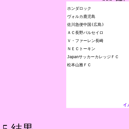
ホンダロック

ヴォルカ鹿児島

佐川急便中国(広島)

ＡＣ長野パルセイロ

Ｖ・ファーレン長崎

ＮＥＣトーキン

JapanサッカーカレッジＦＣ

イ
5.結果