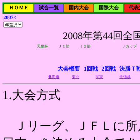
ＨＯＭＥ
試合一覧
国内大会
国際大会
代表
2007<
2008年第44
天皇杯
Ｊ１部
Ｊ２部
Ｊカップ
大会概要
1回戦
2回戦
決勝Ｔ
北海道
東北
関東
北信越
1.大会方式
Ｊリーグ、ＪＦＬに所