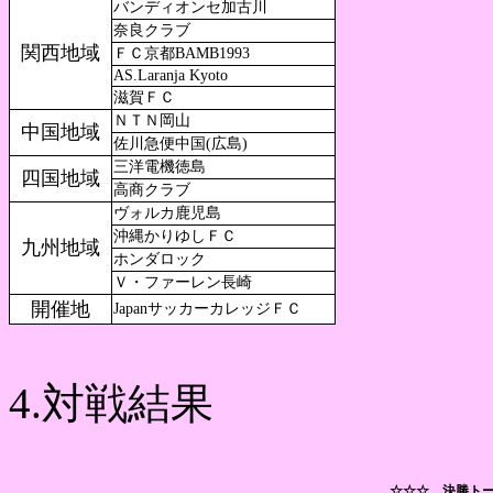
バンディオンセ加古川
奈良クラブ
関西地域
ＦＣ京都BAMB1993
AS.Laranja Kyoto
滋賀ＦＣ
ＮＴＮ岡山
中国地域
佐川急便中国(広島)
三洋電機徳島
四国地域
高商クラブ
ヴォルカ鹿児島
沖縄かりゆしＦＣ
九州地域
ホンダロック
Ｖ・ファーレン長崎
開催地
JapanサッカーカレッジＦＣ
4.対戦結果
☆☆☆ 決勝トー