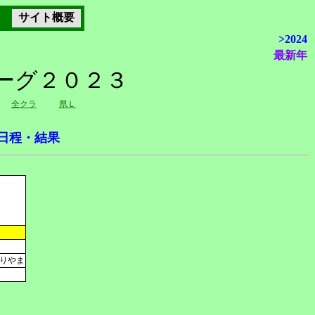
サイト概要
>2024
最新年
リーグ２０２３
全クラ
県Ｌ
日程・結果
くりやま