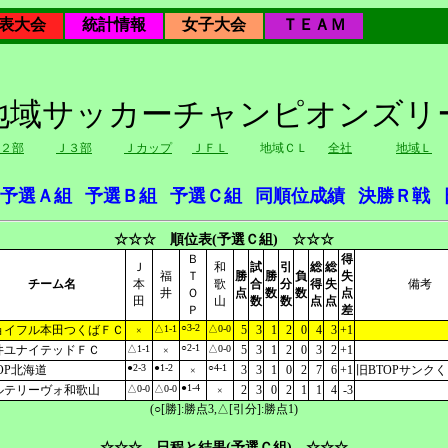
表大会
統計情報
女子大会
ＴＥＡＭ
国地域サッカーチャンピオンズ
２部
Ｊ３部
Ｊカップ
ＪＦＬ
地域ＣＬ
全社
地域Ｌ
予選Ａ組
予選Ｂ組
予選Ｃ組
同順位成績
決勝Ｒ戦
☆☆☆ 順位表(予選Ｃ組) ☆☆☆
Ｂ
得
Ｊ
和
試
引
総
総
福
Ｔ
勝
勝
負
失
チーム名
本
歌
合
分
得
失
備考
井
Ｏ
点
数
数
点
田
山
数
数
点
点
Ｐ
差
○3-2
ョイフル本田つくばＦＣ
△1-1
△0-0
5
3
1
2
0
4
3
+1
×
○2-1
井ユナイテッドＦＣ
△1-1
△0-0
5
3
1
2
0
3
2
+1
×
●2-3
●1-2
○4-1
OP北海道
3
3
1
0
2
7
6
+1
旧BTOPサンク
×
●1-4
ルテリーヴォ和歌山
△0-0
△0-0
2
3
0
2
1
1
4
-3
×
(○[勝]:勝点3,△[引分]:勝点1)
☆☆☆ 日程と結果(予選Ｃ組) ☆☆☆