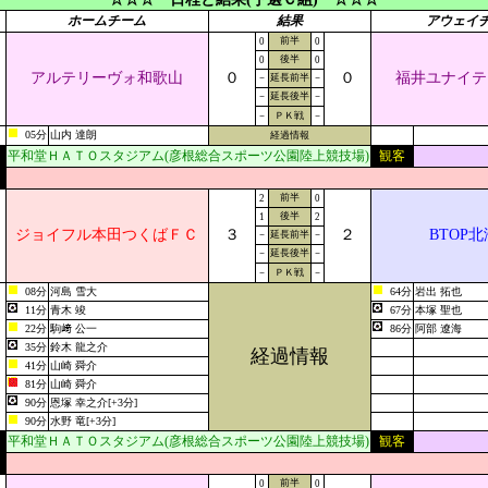
ホームチーム
結果
アウェイ
前半
0
0
後半
0
0
アルテリーヴォ和歌山
０
０
福井ユナイテ
－
延長前半
－
－
延長後半
－
－
ＰＫ戦
－
05分
山内 達朗
経過情報
平和堂ＨＡＴＯスタジアム(彦根総合スポーツ公園陸上競技場)
観客
前半
2
0
後半
1
2
ジョイフル本田つくばＦＣ
３
２
BTOP
－
延長前半
－
－
延長後半
－
－
ＰＫ戦
－
08分
河島 雪大
64分
岩出 拓也
11分
青木 竣
67分
本塚 聖也
22分
駒﨑 公一
86分
阿部 遼海
35分
鈴木 龍之介
経過情報
41分
山崎 舜介
81分
山崎 舜介
90分
恩塚 幸之介[+3分]
90分
水野 竜[+3分]
平和堂ＨＡＴＯスタジアム(彦根総合スポーツ公園陸上競技場)
観客
前半
0
0