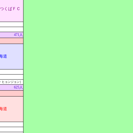
つくばＦＣ
471人
北海道
・ヒョンジョン］
625人
北海道