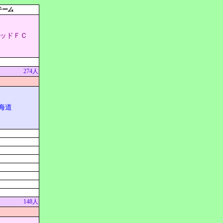
チーム
ッドＦＣ
274人
北海道
148人