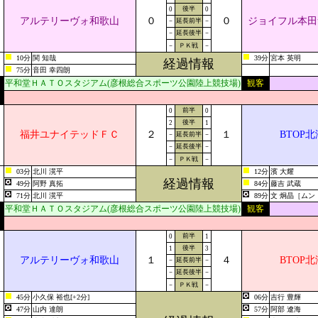
後半
0
0
アルテリーヴォ和歌山
０
０
ジョイフル本田
－
延長前半
－
－
延長後半
－
－
ＰＫ戦
－
10分
関 知哉
39分
宮本 英明
経過情報
75分
音田 幸四朗
平和堂ＨＡＴＯスタジアム(彦根総合スポーツ公園陸上競技場)
観客
前半
0
0
後半
2
1
福井ユナイテッドＦＣ
２
１
BTOP
－
延長前半
－
－
延長後半
－
－
ＰＫ戦
－
03分
北川 滉平
12分
濱 大耀
経過情報
49分
阿野 真拓
84分
藤吉 武蔵
71分
北川 滉平
89分
文 炯晶［ムン
平和堂ＨＡＴＯスタジアム(彦根総合スポーツ公園陸上競技場)
観客
前半
0
1
後半
1
3
アルテリーヴォ和歌山
１
４
BTOP
－
延長前半
－
－
延長後半
－
－
ＰＫ戦
－
45分
小久保 裕也[+2分]
06分
吉行 豊輝
47分
山内 達朗
57分
阿部 遼海