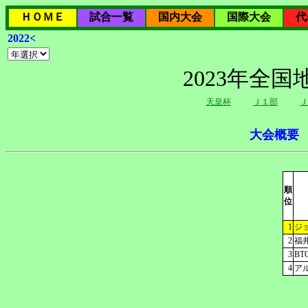
ＨＯＭＥ
試合一覧
国内大会
国際大会
代
2022<
2023年全
天皇杯
Ｊ１部
Ｊ
大会概要
順
位
1
ジ
2
福
3
BT
4
ア