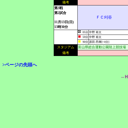
備考
第3戦
第2試合
ＦＣ刈谷
11月13日(日)
13時30分
05分
中野 裕太
59分
中野 裕太
90分
原田 昂輝[+4分]
スタジアム
富山県総合運動公園陸上競技場
備考
>ページの先頭へ
--