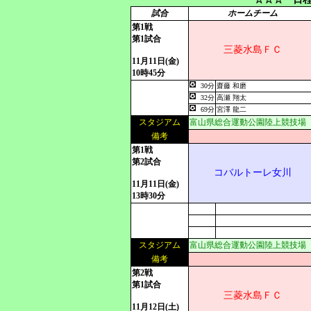
試合
ホームチーム
第1戦
第1試合
三菱水島ＦＣ
11月11日(金)
10時45分
30分
齋藤 和磨
32分
高瀬 翔太
69分
宮澤 龍二
スタジアム
富山県総合運動公園陸上競技場
備考
第1戦
第2試合
コバルトーレ女川
11月11日(金)
13時30分
スタジアム
富山県総合運動公園陸上競技場
備考
第2戦
第1試合
三菱水島ＦＣ
11月12日(土)