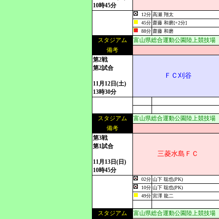
10時45分
12分
高瀬 翔太
45分
齋藤 和磨[+2分]
88分
齋藤 和磨
スタジアム
富山県総合運動公園陸上競技場
備考
第2戦
第2試合
ＦＣ刈谷
11月12日(土)
13時30分
スタジアム
富山県総合運動公園陸上競技場
備考
第3戦
第1試合
三菱水島ＦＣ
11月13日(日)
10時45分
02分
山下 聡也(PK)
10分
山下 聡也(PK)
49分
宮澤 龍二
スタジアム
富山県総合運動公園陸上競技場