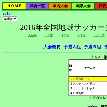
ＨＯＭＥ
試合一覧
国内大会
国際大会
代表
2015<
2016年全国地域サッカ
天皇杯
Ｊ１部
Ｊ２部
Ｊ３部
Ｊカップ
大会概要
予選Ａ組
予選Ｂ組
☆☆☆ 順
順
チーム名
位
1
三菱水島ＦＣ
2
アルティスタ東御
3
コバルトーレ女川
4
ＦＣ刈谷
(○[勝]:勝点3,
☆☆☆ 日程