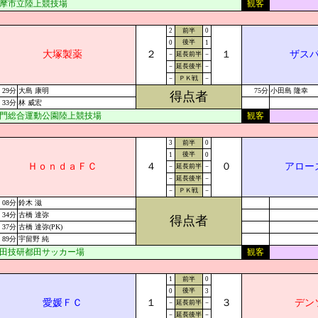
摩市立陸上競技場
観客
2
前半
0
後半
0
1
大塚製薬
２
１
ザス
－
延長前半
－
－
延長後半
－
－
ＰＫ戦
－
29分
大島 康明
75分
小田島 隆幸
得点者
33分
林 威宏
門総合運動公園陸上競技場
観客
3
前半
0
後半
1
0
ＨｏｎｄａＦＣ
４
０
アロー
－
延長前半
－
－
延長後半
－
－
ＰＫ戦
－
08分
鈴木 滋
34分
古橋 達弥
得点者
37分
古橋 達弥(PK)
89分
宇留野 純
田技研都田サッカー場
観客
1
前半
0
後半
0
3
愛媛ＦＣ
１
３
デン
－
延長前半
－
－
延長後半
－