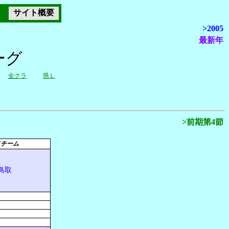
サイト概要
>2005
最新年
ーグ
全クラ
県Ｌ
>前期第4節
イチーム
鳥取