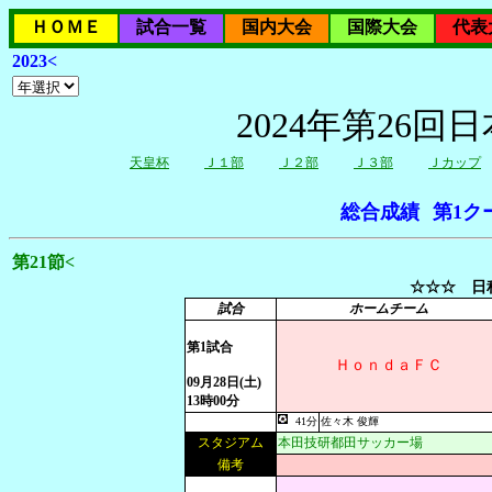
ＨＯＭＥ
試合一覧
国内大会
国際大会
代表
2023<
2024年第26
天皇杯
Ｊ１部
Ｊ２部
Ｊ３部
Ｊカップ
総合成績
第1ク
第21節<
☆☆☆ 日程
試合
ホームチーム
第1試合
ＨｏｎｄａＦＣ
09月28日(土)
13時00分
41分
佐々木 俊輝
スタジアム
本田技研都田サッカー場
備考