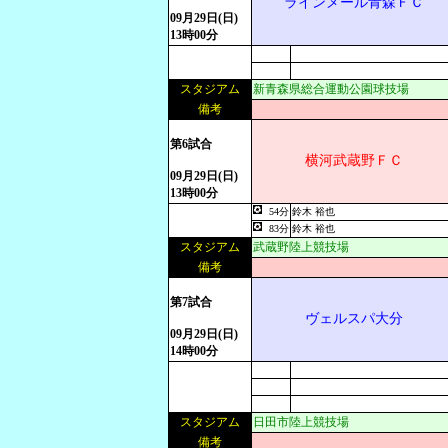
ラインメール青森ＦＣ
09月29日(日)
13時00分
スタジアム
新青森県総合運動公園球技場
備考
第6試合
横河武蔵野ＦＣ
09月29日(日)
13時00分
54分
鈴木 裕也
83分
鈴木 裕也
スタジアム
武蔵野陸上競技場
備考
第7試合
ヴェルスパ大分
09月29日(日)
14時00分
スタジアム
日田市陸上競技場
備考