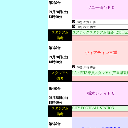
第2試合
ソニー仙台ＦＣ
09月28日(土)
13時00分
06分
布方 叶夢
30分
秋元 佑太
スタジアム
ユアテックスタジアム仙台(七北田公
備考
第3試合
ヴィアティン三重
09月28日(土)
18時00分
90分
大竹 将吾
スタジアム
LA・PITA東員スタジアム(三重県
備考
第4試合
栃木シティＦＣ
09月28日(土)
18時00分
CITY FOOTBALL STATION
スタジアム
備考
第5試合