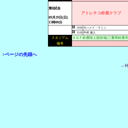
第8試合
アトレチコ鈴鹿クラブ
09月29日(日)
15時00分
33分
モハメド・ラミン
51分
中村 健人
スタジアム
ＡＧＦ鈴鹿陸上競技場(三重県鈴鹿市
備考
>ページの先頭へ
--