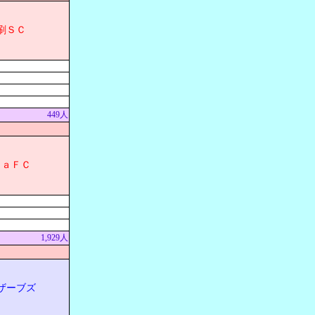
刷ＳＣ
449人
ｄａＦＣ
1,929人
ザーブズ