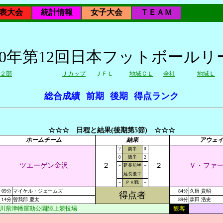
表大会
統計情報
女子大会
ＴＥＡＭ
010年第12回日本フットボールリ
２部
Ｊカップ
ＪＦＬ
地域ＣＬ
全社
地域Ｌ
総合成績
前期
後期
得点ランク
☆☆☆ 日程と結果(後期第5節) ☆☆☆
ホームチーム
結果
アウェ
2
前半
0
後半
0
2
ツエーゲン金沢
２
２
Ｖ・ファ
－
延長前半
－
－
延長後半
－
－
ＰＫ戦
－
09分
マイケル・ジェームズ
84分
久留 貴昭
得点者
14分
曽我部 慶太
89分
森田 浩史
川県津幡運動公園陸上競技場
観客