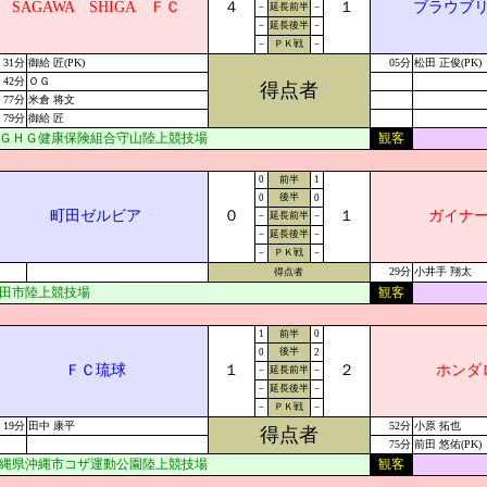
SAGAWA SHIGA ＦＣ
４
１
ブラウブ
－
延長前半
－
－
延長後半
－
－
ＰＫ戦
－
31分
御給 匠(PK)
05分
松田 正俊(PK)
42分
ＯＧ
得点者
77分
米倉 将文
79分
御給 匠
ＧＨＧ健康保険組合守山陸上競技場
観客
0
前半
1
後半
0
0
町田ゼルビア
０
１
ガイナ
－
延長前半
－
－
延長後半
－
－
ＰＫ戦
－
29分
小井手 翔太
得点者
田市陸上競技場
観客
1
前半
0
後半
0
2
ＦＣ琉球
１
２
ホンダ
－
延長前半
－
－
延長後半
－
－
ＰＫ戦
－
19分
田中 康平
52分
小原 拓也
得点者
75分
前田 悠佑(PK)
縄県沖縄市コザ運動公園陸上競技場
観客