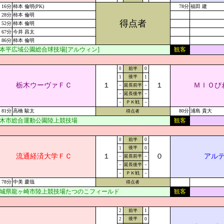
16分
柿本 倫明(PK)
78分
福田 建
28分
柿本 倫明
得点者
52分
柿本 倫明
67分
今井 昌太
86分
柿本 倫明
本平広域公園総合球技場[アルウィン]
観客
0
前半
0
後半
1
1
栃木ウーヴァＦＣ
１
１
ＭＩＯび
－
延長前半
－
－
延長後半
－
－
ＰＫ戦
－
81分
高橋 駿太
80分
浦島 貴大
得点者
木市総合運動公園陸上競技場
観客
0
前半
0
後半
1
0
流通経済大学ＦＣ
１
０
アル
－
延長前半
－
－
延長後半
－
－
ＰＫ戦
－
78分
中美 慶哉
得点者
城県龍ヶ崎市陸上競技場たつのこフィールド
観客
2
前半
1
後半
2
0