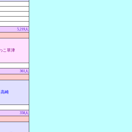
5,219人
わこ草津
361人
テ高崎
358人