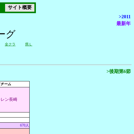
サイト概要
>2011
最新年
ーグ
全クラ
県Ｌ
>後期第6節
イチーム
ーレン長崎
670人