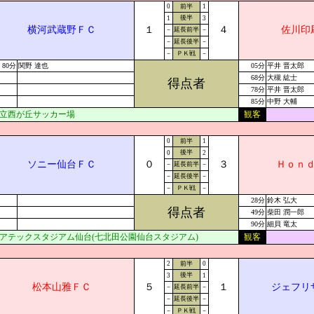
0
前半
1
後半
1
3
横河武蔵野ＦＣ
１
４
佐川印
－
延長前半
－
－
延長後半
－
－
ＰＫ戦
－
80分
関野 達也
05分
平井 晋太郎
68分
大槻 紘士
得点者
78分
平井 晋太郎
85分
中野 大輔
立西が丘サッカー場
観客
0
前半
1
後半
0
2
ソニー仙台ＦＣ
０
３
Ｈｏｎ
－
延長前半
－
－
延長後半
－
－
ＰＫ戦
－
28分
鈴木 弘大
得点者
49分
柴田 潤一郎
90分
細貝 竜太
アテックスタジアム仙台(七北田公園仙台スタジアム)
観客
2
前半
0
後半
3
1
松本山雅ＦＣ
５
１
ジェフリ
－
延長前半
－
－
延長後半
－
－
ＰＫ戦
－