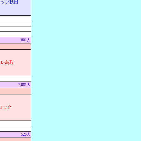
リッツ秋田
801人
ーレ鳥取
7,081人
ロック
525人