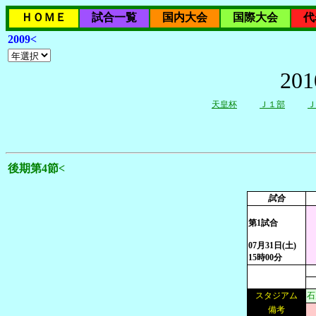
ＨＯＭＥ
試合一覧
国内大会
国際大会
代
2009<
2
天皇杯
Ｊ１部
Ｊ
後期第4節<
試合
第1試合
07月31日(土)
15時00分
スタジアム
石
備考