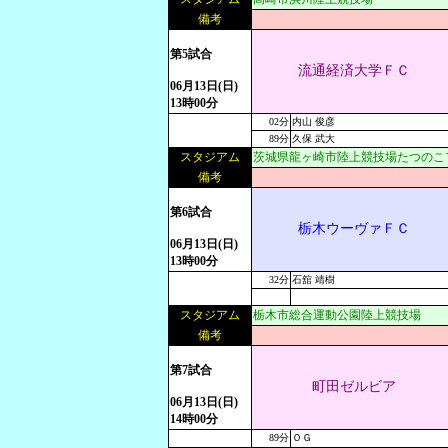
備考
第5試合
流通経済大学ＦＣ
06月13日(日)
13時00分
02分
内山 俊彦
89分
久保 武大
スタジアム
茨城県龍ヶ崎市陸上競技場たつのこ
備考
第6試合
栃木ウーヴァＦＣ
06月13日(日)
13時00分
32分
石舘 靖樹
スタジアム
栃木市総合運動公園陸上競技場
備考
第7試合
町田ゼルビア
06月13日(日)
14時00分
89分
ＯＧ