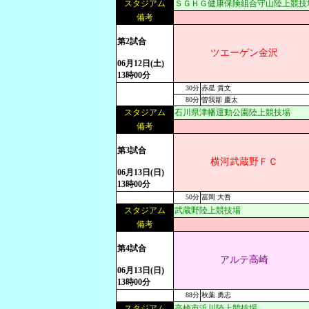
スタジアム
ＳＧＨＧ健康保険組合守山陸上競技
備考
第2試合
ツエーゲン金沢
06月12日(土)
13時00分
30分
赤星 貴文
80分
曽我部 慶太
スタジアム
石川県津幡運動公園陸上競技場
備考
第3試合
横河武蔵野ＦＣ
06月13日(日)
13時00分
50分
冨岡 大吾
スタジアム
武蔵野陸上競技場
備考
第4試合
アルテ高崎
06月13日(日)
13時00分
88分
秋葉 勇志
スタジアム
高崎市浜川陸上競技場