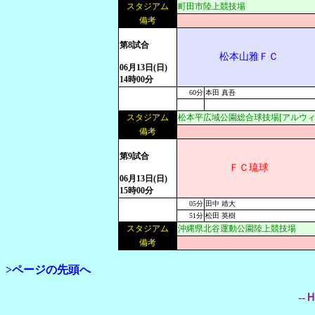
スタジアム
町田市陸上競技場
備考
第8試合
松本山雅ＦＣ
06月13日(日)
14時00分
60分
本田 真吾
スタジアム
松本平広域公園総合球技場[アルウィ
備考
第9試合
ＦＣ琉球
06月13日(日)
15時00分
05分
田中 靖大
51分
松田 英樹
スタジアム
沖縄県北谷運動公園陸上競技場
備考
>ページの先頭へ
--