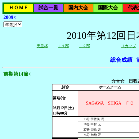
ＨＯＭＥ
試合一覧
国内大会
国際大会
代表
2009<
2010年第12
天皇杯
Ｊ１部
Ｊ２部
Ｊカップ
総合成績
前期第14節<
☆☆☆ 日程と
試合
ホームチーム
第1試合
SAGAWA SHIGA ＦＣ
06月12日(土)
13時00分
13分
宇佐美 潤
18分
中村 元
37分
御給 匠
75分
御給 匠