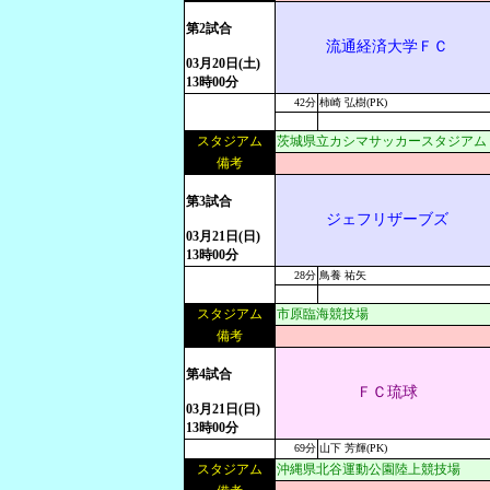
第2試合
流通経済大学ＦＣ
03月20日(土)
13時00分
42分
柿崎 弘樹(PK)
スタジアム
茨城県立カシマサッカースタジアム
備考
第3試合
ジェフリザーブズ
03月21日(日)
13時00分
28分
鳥養 祐矢
スタジアム
市原臨海競技場
備考
第4試合
ＦＣ琉球
03月21日(日)
13時00分
69分
山下 芳輝(PK)
スタジアム
沖縄県北谷運動公園陸上競技場