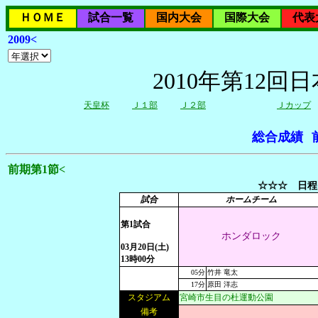
ＨＯＭＥ
試合一覧
国内大会
国際大会
代表
2009<
2010年第12
天皇杯
Ｊ１部
Ｊ２部
Ｊカップ
総合成績
前期第1節<
☆☆☆ 日程
試合
ホームチーム
第1試合
ホンダロック
03月20日(土)
13時00分
05分
竹井 竜太
17分
原田 洋志
スタジアム
宮崎市生目の杜運動公園
備考