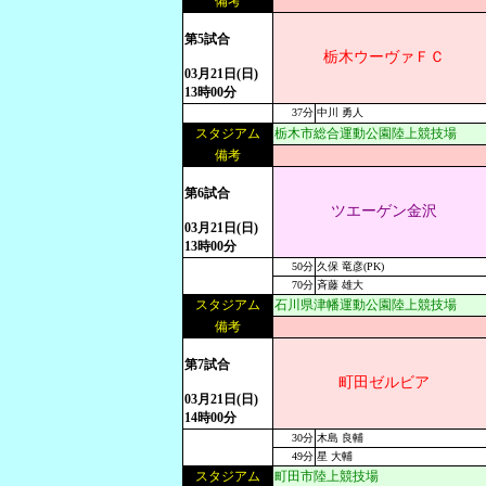
備考
第5試合
栃木ウーヴァＦＣ
03月21日(日)
13時00分
37分
中川 勇人
スタジアム
栃木市総合運動公園陸上競技場
備考
第6試合
ツエーゲン金沢
03月21日(日)
13時00分
50分
久保 竜彦(PK)
70分
斉藤 雄大
スタジアム
石川県津幡運動公園陸上競技場
備考
第7試合
町田ゼルビア
03月21日(日)
14時00分
30分
木島 良輔
49分
星 大輔
スタジアム
町田市陸上競技場