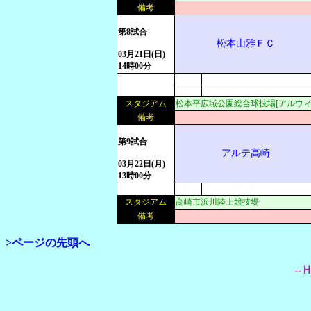
備考
第8試合
松本山雅ＦＣ
03月21日(日)
14時00分
スタジアム
松本平広域公園総合球技場[アルウィ
備考
第9試合
アルテ高崎
03月22日(月)
13時00分
スタジアム
高崎市浜川陸上競技場
備考
>ページの先頭へ
--