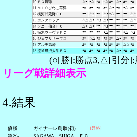
○
○
○
●
●
○
●
○
10
ＦＣ琉球
△
●
●
△
○
△
△
●
●
○
●
●
●
○
●
○
●
○
○
●
11
ＭＩＯびわこ草津
△
●
●
△
●
●
●
○
●
●
●
●
12
横河武蔵野ＦＣ
△
○
△
●
○
△
△
△
●
●
●
○
○
●
13
ホンダロック
△
△
△
●
△
○
△
●
△
△
○
●
●
●
●
○
○
○
●
○
14
ソニー仙台ＦＣ
△
●
△
○
△
●
●
●
●
●
●
●
●
●
●
●
15
栃木ウーヴァＦＣ
●
△
○
△
△
●
●
●
●
●
●
○
●
○
○
●
●
●
16
ジェフリザーブズ
△
△
△
●
●
●
●
●
○
●
○
●
●
●
●
●
●
●
17
アルテ高崎
△
△
●
●
●
●
●
●
●
●
●
●
●
●
●
●
18
流通経済大学ＦＣ
△
●
(○[勝]:勝点3,△[引
リーグ戦詳細表示
4.結果
優勝
ガイナーレ鳥取(初)
[昇格]
第2位
SAGAWA SHIGA ＦＣ