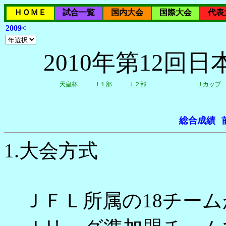
ＨＯＭＥ
試合一覧
国内大会
国際大会
代表
2009<
2010年第12
天皇杯
Ｊ１部
Ｊ２部
Ｊカップ
総合成績
1.大会方式
ＪＦＬ所属の18チーム