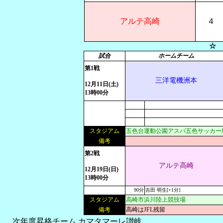
アルテ高崎
４
☆ 
試合
ホームチーム
第1戦
三洋電機洲本
12月11日(土)
13時00分
スタジアム
五色台運動公園アスパ五色サッカー
備考
第2戦
アルテ高崎
12月19日(日)
13時00分
90分
吉田 明生[+1分]
スタジアム
高崎市浜川陸上競技場
備考
高崎はJFL残留
次年度昇格チーム
カマタマーレ讃岐