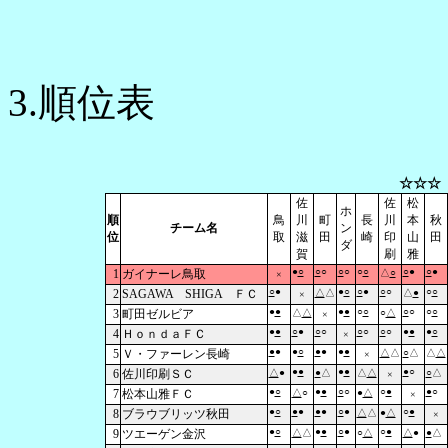
3.順位表
☆☆☆
佐
佐
松
ホ
順
鳥
川
町
長
川
本
秋
チーム名
ン
位
取
滋
田
崎
印
山
田
ダ
賀
刷
雅
●
○
○
○
○
○
○
○
○
●
○
●
1
ガイナーレ鳥取
△
○
×
○
●
●
○
○
●
○
○
○
○
2
SAGAWA SHIGA ＦＣ
△
△
△
●
×
●
●
●
●
○
○
○
○
○
○
3
町田ゼルビア
△
△
○
△
×
●
●
○
●
○
○
○
○
○
○
●
●
●
○
4
ＨｏｎｄａＦＣ
×
●
●
●
○
●
●
●
●
5
Ｖ・ファーレン長崎
△
△
○
△
△
△
×
●
●
●
●
●
○
6
佐川印刷ＳＣ
△
●
●
△
△
△
○
△
×
●
○
●
●
○
○
○
●
●
○
7
松本山雅ＦＣ
△
○
●
△
×
●
○
●
●
●
●
○
●
○
●
8
ブラウブリッツ秋田
△
△
●
△
×
●
○
●
●
○
●
○
●
9
ツエーゲン金沢
△
△
○
△
△
●
●
△