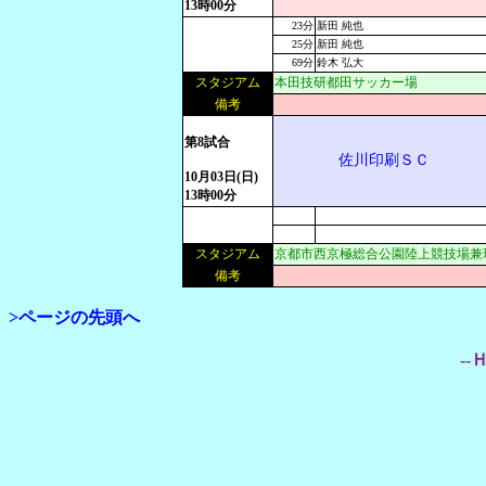
13時00分
23分
新田 純也
25分
新田 純也
69分
鈴木 弘大
スタジアム
本田技研都田サッカー場
備考
第8試合
佐川印刷ＳＣ
10月03日(日)
13時00分
スタジアム
京都市西京極総合公園陸上競技場兼
備考
>ページの先頭へ
--