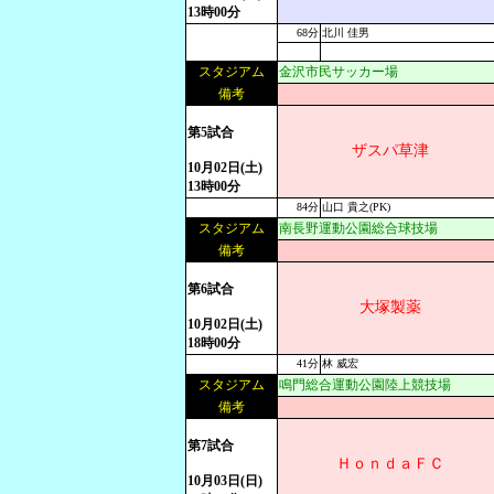
13時00分
68分
北川 佳男
スタジアム
金沢市民サッカー場
備考
第5試合
ザスパ草津
10月02日(土)
13時00分
84分
山口 貴之(PK)
スタジアム
南長野運動公園総合球技場
備考
第6試合
大塚製薬
10月02日(土)
18時00分
41分
林 威宏
スタジアム
鳴門総合運動公園陸上競技場
備考
第7試合
ＨｏｎｄａＦＣ
10月03日(日)