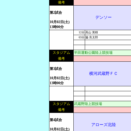
備考
第2試合
デンソー
10月02日(土)
13時00分
12分
高山 英樹
63分
脇 良太郎
スタジアム
半田運動公園陸上競技場
備考
第3試合
横河武蔵野ＦＣ
10月02日(土)
13時00分
スタジアム
武蔵野陸上競技場
備考
第4試合
アローズ北陸
10月02日(土)