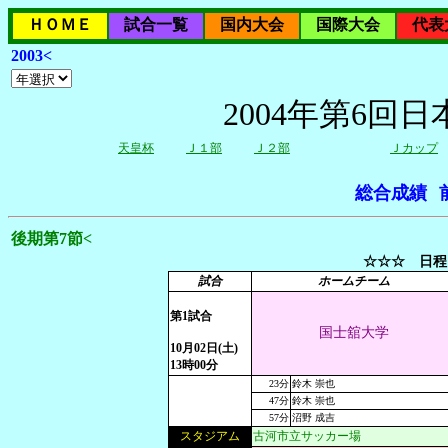
ＨＯＭＥ
試合一覧
国内大会
国際大会
代表
2003<
2004年第6回
天皇杯
Ｊ１部
Ｊ２部
Ｊカップ
総合成績
後期第7節<
☆☆☆ 日程
試合
ホームチーム
第1試合
国士舘大学
10月02日(土)
13時00分
23分
鈴木 崇也
47分
鈴木 崇也
57分
沼野 成吉
スタジアム
古河市立サッカー場