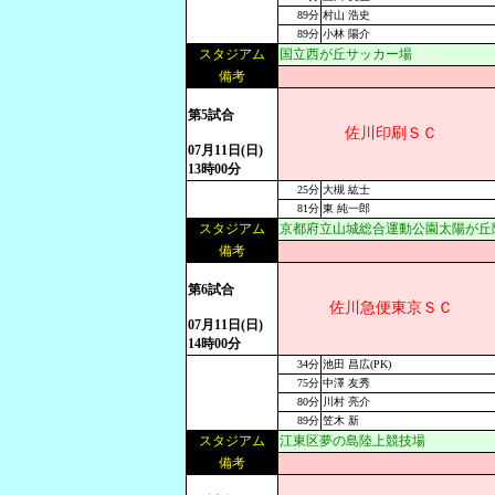
89分
村山 浩史
89分
小林 陽介
スタジアム
国立西が丘サッカー場
備考
第5試合
佐川印刷ＳＣ
07月11日(日)
13時00分
25分
大槻 紘士
81分
東 純一郎
スタジアム
京都府立山城総合運動公園太陽が丘
備考
第6試合
佐川急便東京ＳＣ
07月11日(日)
14時00分
34分
池田 昌広(PK)
75分
中澤 友秀
80分
川村 亮介
89分
笠木 新
スタジアム
江東区夢の島陸上競技場
備考