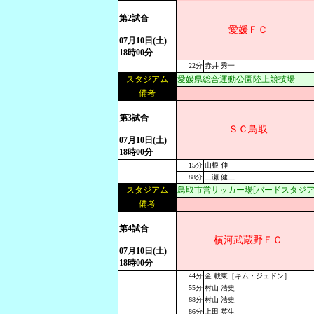
第2試合
愛媛ＦＣ
07月10日(土)
18時00分
22分
赤井 秀一
スタジアム
愛媛県総合運動公園陸上競技場
備考
第3試合
ＳＣ鳥取
07月10日(土)
18時00分
15分
山根 伸
88分
二瀬 健二
スタジアム
鳥取市営サッカー場[バードスタジア
備考
第4試合
横河武蔵野ＦＣ
07月10日(土)
18時00分
44分
金 載東［キム・ジェドン］
55分
村山 浩史
68分
村山 浩史
86分
上田 英生