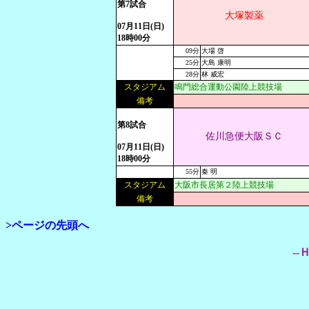
第7試合
大塚製薬
07月11日(日)
18時00分
09分
大場 啓
25分
大島 康明
28分
林 威宏
スタジアム
鳴門総合運動公園陸上競技場
備考
第8試合
佐川急便大阪ＳＣ
07月11日(日)
18時00分
55分
秦 明
スタジアム
大阪市長居第２陸上競技場
備考
>ページの先頭へ
--