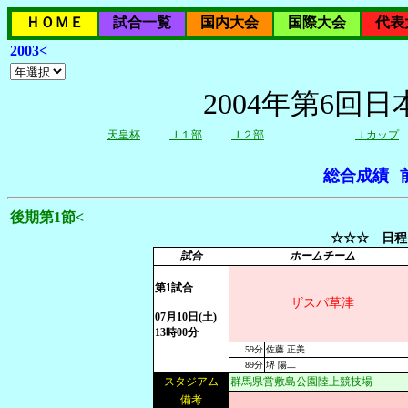
ＨＯＭＥ
試合一覧
国内大会
国際大会
代表
2003<
2004年第6回
天皇杯
Ｊ１部
Ｊ２部
Ｊカップ
総合成績
後期第1節<
☆☆☆ 日程
試合
ホームチーム
第1試合
ザスパ草津
07月10日(土)
13時00分
59分
佐藤 正美
89分
堺 陽二
スタジアム
群馬県営敷島公園陸上競技場
備考