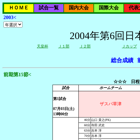
ＨＯＭＥ
試合一覧
国内大会
国際大会
代表
2003<
2004年第6回
天皇杯
Ｊ１部
Ｊ２部
Ｊカップ
総合成績
前期第15節<
☆☆☆ 日程
試合
ホームチーム
第1試合
ザスパ草津
07月03日(土)
13時00分
46分
山口 貴之(PK)
60分
寺田 武史
63分
吉本 淳
70分
吉本 淳