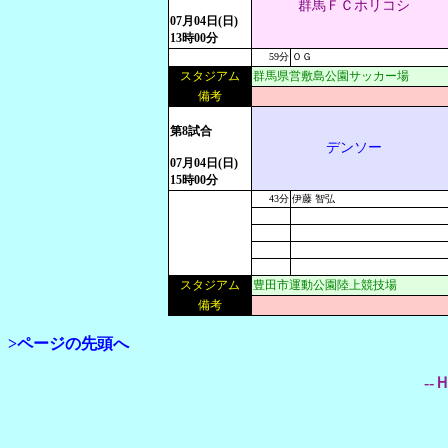
群馬ＦＣホリコシ
07月04日(日)
13時00分
59分
ＯＧ
スタジアム
群馬県営敷島公園サッカー場
備考
第8試合
デンソー
07月04日(日)
15時00分
43分
伊藤 智弘
スタジアム
豊田市運動公園陸上競技場
備考
>ページの先頭へ
--