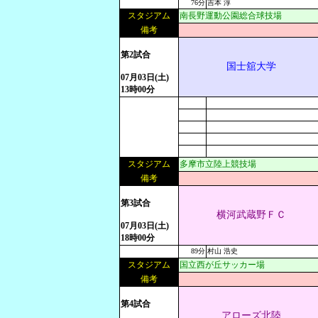
76分
吉本 淳
スタジアム
南長野運動公園総合球技場
備考
第2試合
国士舘大学
07月03日(土)
13時00分
スタジアム
多摩市立陸上競技場
備考
第3試合
横河武蔵野ＦＣ
07月03日(土)
18時00分
89分
村山 浩史
スタジアム
国立西が丘サッカー場
備考
第4試合
アローズ北陸