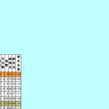
得
引
総
総
勝
負
失
分
得
失
数
数
点
数
点
点
差
3
3
4
65
21
+44
1
4
5
73
30
+43
7
5
8
55
39
+16
6
6
8
48
29
+19
5
7
8
54
37
+17
5
5
10
56
38
+18
5
3
12
45
44
+1
2
9
9
48
35
+13