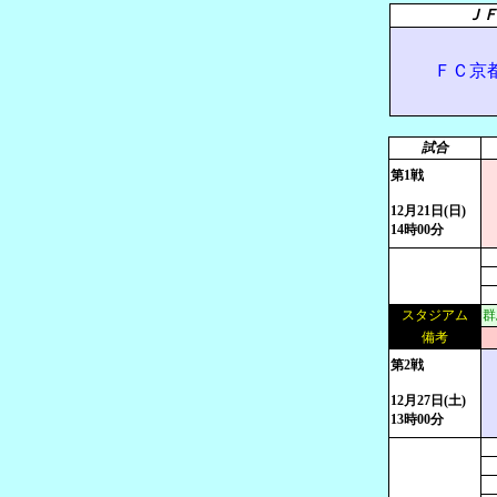
Ｊ
ＦＣ京都
試合
第1戦
12月21日(日)
14時00分
スタジアム
群
備考
第2戦
12月27日(土)
13時00分