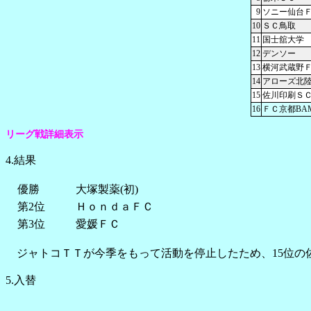
9
ソニー仙台
10
ＳＣ鳥取
11
国士舘大学
12
デンソー
13
横河武蔵野
14
アローズ北
15
佐川印刷Ｓ
16
ＦＣ京都BAM
リーグ戦詳細表示
4.結果
優勝
大塚製薬(初)
第2位
ＨｏｎｄａＦＣ
第3位
愛媛ＦＣ
ジャトコＴＴが今季をもって活動を停止したため、15位の
5.入替