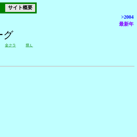
サイト概要
>2004
最新年
ーグ
全クラ
県Ｌ