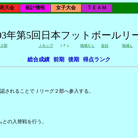
表大会
統計情報
女子大会
ＴＥＡＭ
003年第5回日本フットボールリ
２部
Ｊカップ
ＪＦＬ
地域ＣＬ
全社
地域Ｌ
総合成績
前期
後期
得点ランク
認されることでＪリーグ２部へ参入する。
ームとの入替戦を行う。