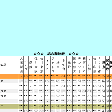
☆☆☆ 総合順位表 ☆☆☆
大
佐
佐
ジ
国
デ
横
佐
Ｆ
ホ
Ｙ
Ｓ
Ａ
試
塚
愛
川
川
ャ
栃
鳥
士
ン
河
川
Ｃ
勝
ーム名
ン
Ｋ
仙
北
合
製
媛
大
東
ト
木
取
舘
ソ
Ｆ
印
京
点
ダ
Ｋ
台
陸
数
薬
阪
京
コ
大
｜
Ｃ
刷
都
○
○
○
●
●
○
○
●
●
○
○
○
○
○
○
○
○
○
○
○
○
○
○
○
○
△
△
○
△
○
72
30
2
×
○
●
●
●
○
○
○
●
○
○
○
○
○
○
○
○
○
○
○
○
○
○
ＦＣ
●
△
○
△
○
△
△
○
67
30
2
×
●
●
●
○
○
○
○
○
●
○
○
○
●
●
●
○
○
○
○
●
△
○
△
○
○
△
○
△
△
○
56
30
1
×
●
○
○
○
●
●
●
○
●
○
○
●
●
○
●
○
○
○
○
○
阪ＳＣ
△
△
○
△
△
○
△
○
△
○
54
30
1
×
○
●
●
●
●
●
○
●
○
○
○
○
○
○
○
○
●
○
○
○
京ＳＣ
△
●
△
△
○
△
△
△
△
○
52
30
1
×
●
○
○
●
○
●
●
●
○
○
●
●
○
○
○
○
●
○
○
●
○
○
Ｃ
●
△
△
△
△
○
△
○
50
30
1
×
○
●
●
○
●
○
●
●
●
○
●
●
●
○
●
○
○
○
○
○
○
○
●
○
ＴＴ
△
●
△
○
△
○
48
30
1
×
●
●
●
●
○
○
●
○
○
○
○
○
●
○
○
○
●
△
△
△
△
△
△
●
●
△
△
○
○
△
45
30
1
×