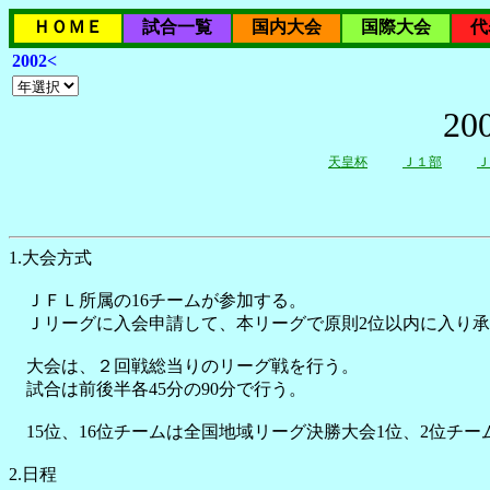
ＨＯＭＥ
試合一覧
国内大会
国際大会
代
2002<
2
天皇杯
Ｊ１部
Ｊ
1.大会方式
ＪＦＬ所属の16チームが参加する。
Ｊリーグに入会申請して、本リーグで原則2位以内に入り承
大会は、２回戦総当りのリーグ戦を行う。
試合は前後半各45分の90分で行う。
15位、16位チームは全国地域リーグ決勝大会1位、2位チ
2.日程