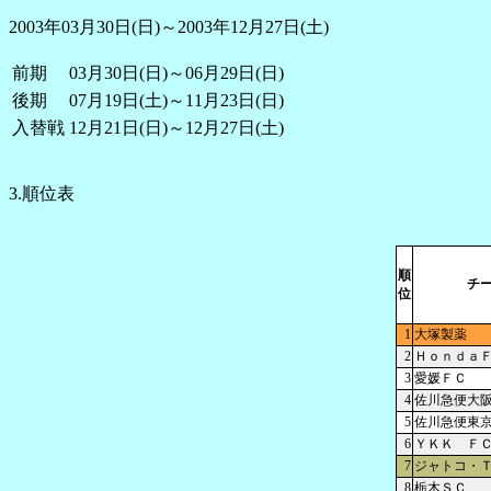
2003年03月30日(日)～2003年12月27日(土)
前期
03月30日(日)～06月29日(日)
後期
07月19日(土)～11月23日(日)
入替戦
12月21日(日)～12月27日(土)
3.順位表
順
チ
位
1
大塚製薬
2
Ｈｏｎｄａ
3
愛媛ＦＣ
4
佐川急便大
5
佐川急便東
6
ＹＫＫ Ｆ
7
ジャトコ・
8
栃木ＳＣ